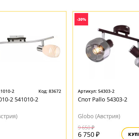
-30%
41010-2
Код: 83672
Артикул: 54303-2
010-2 541010-2
Спот Pallo 54303-2
встрия)
Globo (Австрия)
Под заказ
9 650 ₽
6 750 ₽
КУП