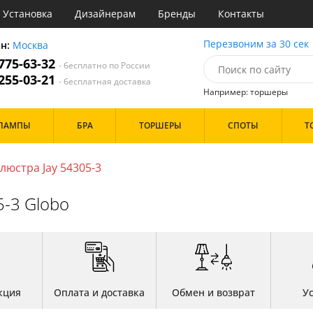
Установка
Дизайнерам
Бренды
Контакты
ы
Перезвоним за 30 сек
он:
Москва
 775-63-32
- бесплатно по России
атегории
 255-03-21
- бесплатная доставка
Например: торшеры
Назначение
Цвет
Особенности
ЛАМПЫ
БРА
ТОРШЕРЫ
СПОТЫ
Т
тиная
Белые
С вентилятором
Бронза
С пультом
инет
Золото
люстра Jay 54305-3
е
Прозрачные
Бренд
идор и прихожая
Хром
5-3 Globo
ня
Черные
с
хожая
Дизайн/Форма
льня
Пауки
Плоские
Тарелки
кция
Оплата и доставка
Обмен и возврат
У
Шары