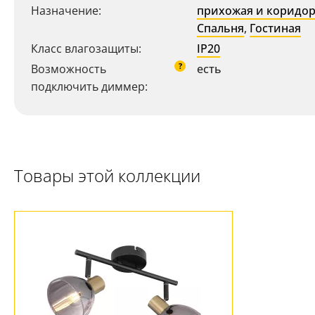
Назначение:
прихожая и коридо
Спальня
,
Гостиная
Класс влагозащиты:
IP20
?
Возможность
есть
подключить диммер:
Ваш регион:
Москва
Товары этой коллекции
+7 (800) 775-63-32
- бесплатно по России
+7 (495) 255-03-21
- бесплатная доставка