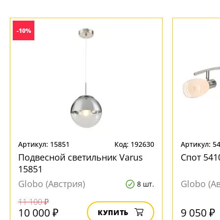
-10%
Артикул: 15851
Код: 192630
Артикул: 5
Подвесной светильник Varus
Спот 541
15851
Globo (Австрия)
Globo (А
8 шт.
11 100 ₽
10 000 ₽
9 050 ₽
КУПИТЬ