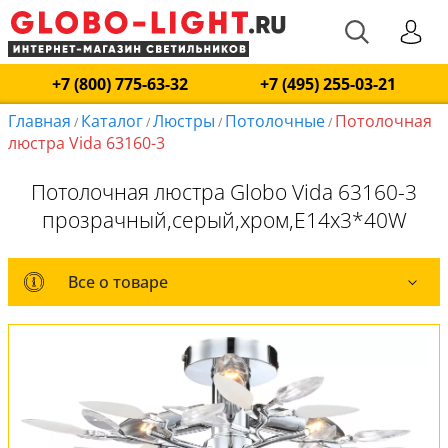
+7 (800) 775-63-32
+7 (495) 255-03-21
Главная
Каталог
Люстры
Потолочные
Потолочная
/
/
/
/
люстра Vida 63160-3
Потолочная люстра Globo Vida 63160-3
прозрачный,серый,хром,E14x3*40W
Все о товаре
Все о товаре
Комплект лампочек
Вся коллекция