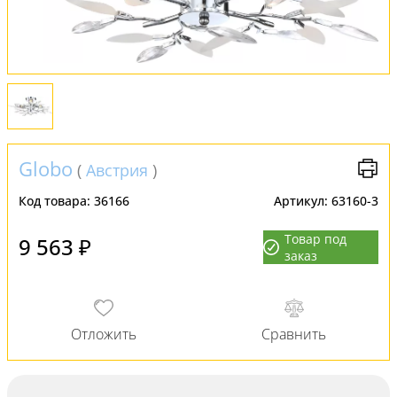
Оплата и доставка
Обмен и возврат
Установка
FAQ
Globo
(
Австрия
)
Отзывы
Код товара:
36166
Артикул:
63160-3
Товар под
9 563 ₽
заказ