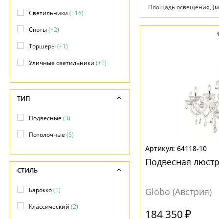
Возврат
Современный
Площадь освещения, (м
Отзывы
Светильники
(+16)
Флористика
Установка
Хай тек
Споты
(+2)
Дизайнерам
Бренды
Торшеры
(+1)
Контакты
Уличные светильники
(+1)
ТИП
Подвесные
(3)
Потолочные
(5)
64118-10
Подвесная люстра
СТИЛЬ
Барокко
(1)
Globo (Австрия)
Классический
(2)
184 350 ₽