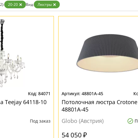
2):
20-20
Вид:
Люстры
84071
48801A-45
 Teejay 64118-10
Потолочная люстра Crotone
48801A-45
Globo (Австрия)
Под заказ
П
54 050 ₽