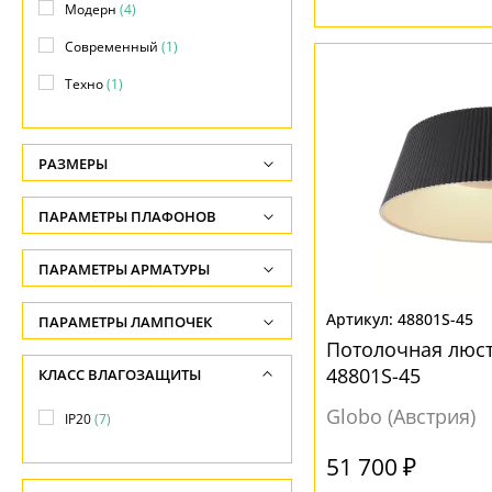
Модерн
(4)
Современный
(1)
Техно
(1)
РАЗМЕРЫ
Высота, см
ПАРАМЕТРЫ ПЛАФОНОВ
-
ФОРМА ПЛАФОНА
ПАРАМЕТРЫ АРМАТУРЫ
Ширина, см
-
Без плафона
(2)
ЦВЕТ АРМАТУРЫ
48801S-45
ПАРАМЕТРЫ ЛАМПОЧЕК
Диаметр, см
Конус
(4)
Потолочная люст
Количество ламп
Антрацит
(1)
48801S-45
КЛАСС ВЛАГОЗАЩИТЫ
-
Круг
(2)
-
Белый
(3)
Globo (Австрия)
Длина, см
IP20
(7)
Общая мощность ламп
Бронза
(1)
ПОВЕРХНОСТЬ
-
-
51 700 ₽
Хром
(3)
Без плафона
(1)