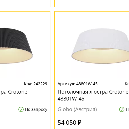
242229
48801W-45
ра Crotone
Потолочная люстра Crotone
48801W-45
Globo (Австрия)
По запросу
П
54 050 ₽