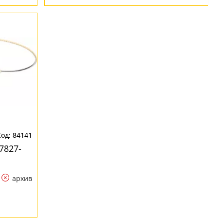
84141
7827-
архив