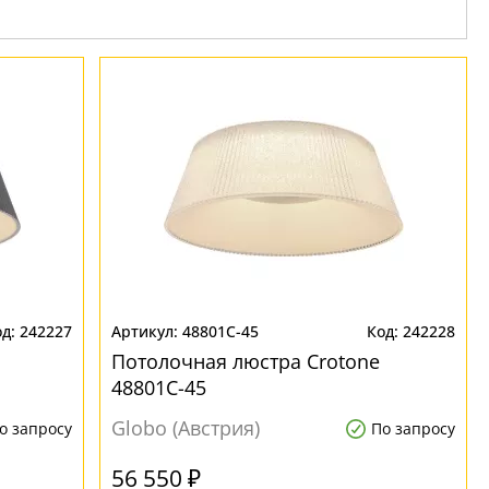
242227
48801C-45
242228
Потолочная люстра Crotone
48801C-45
Globo (Австрия)
о запросу
По запросу
56 550 ₽