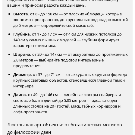
вашим и приносил радость каждый день.
Высота.
от 8 - до 150 см — от плоских «блюдец», которые
экономят пространство, до хрустальных водопадов высотой
до 5 метров — определяйте свой масштаб.
Глубина.
от 1 - до 17 см — от 4 см для низких потолков до
140 см у самых пышных моделей — глубина формирует
характер светильника.
Ширина.
от 20 - до 147 см — от аккуратных до протяжённых
2,8 метров — выбирайте под свои интерьерные
предпочтения.
Диаметр.
от 37 - до 71 см — от аккуратных круглых форм до
крупных световых объектов, становящихся главной темой
интерьера.
Длина.
от 49 - до 146 см — линейные люстры-спайдеры и
световые балки длиной до 5,85 метров — идеально для
длинных столов на 20+ гостей, масштабных коридоров и
лофт-пространств.
Люстры как арт-объекты: от ботанических мотивов
до философии дзен