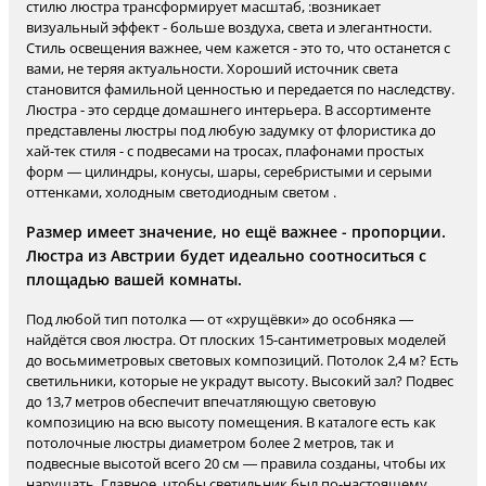
стилю люстра трансформирует масштаб, :возникает
визуальный эффект - больше воздуха, света и элегантности.
Стиль освещения важнее, чем кажется - это то, что останется с
вами, не теряя актуальности. Хороший источник света
становится фамильной ценностью и передается по наследству.
Люстра - это сердце домашнего интерьера. В ассортименте
представлены люстры под любую задумку от флористика до
хай-тек стиля - с подвесами на тросах, плафонами простых
форм — цилиндры, конусы, шары, серебристыми и серыми
оттенками, холодным светодиодным светом .
Размер имеет значение, но ещё важнее - пропорции.
Люстра из Австрии будет идеально соотноситься с
площадью вашей комнаты.
Под любой тип потолка — от «хрущёвки» до особняка —
найдётся своя люстра. От плоских 15-сантиметровых моделей
до восьмиметровых световых композиций. Потолок 2,4 м? Есть
светильники, которые не украдут высоту. Высокий зал? Подвес
до 13,7 метров обеспечит впечатляющую световую
композицию на всю высоту помещения. В каталоге есть как
потолочные люстры диаметром более 2 метров, так и
подвесные высотой всего 20 см — правила созданы, чтобы их
нарушать. Главное, чтобы светильник был по-настоящему