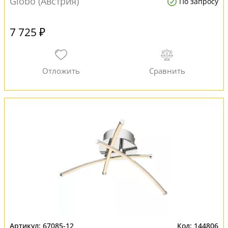
Globo (Австрия)
По запросу
7 725 ₽
67085-12
144806