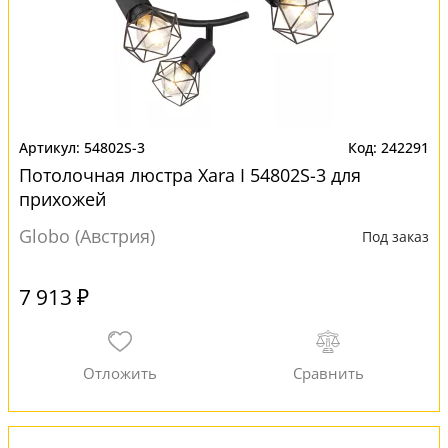
54802S-3
242291
Потолочная люстра Xara I 54802S-3 для
прихожей
Globo (Австрия)
Под заказ
7 913 ₽