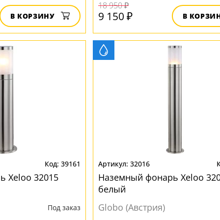
18 950 ₽
9 150 ₽
В КОРЗИНУ
В КОРЗИ
39161
32016
 Xeloo 32015
Наземный фонарь Xeloo 32
белый
Globo (Австрия)
Под заказ