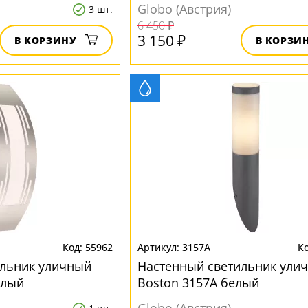
Globo (Австрия)
3 шт.
6 450 ₽
3 150 ₽
В КОРЗИНУ
В КОРЗИ
55962
3157A
ильник уличный
Настенный светильник ули
елый
Boston 3157A белый