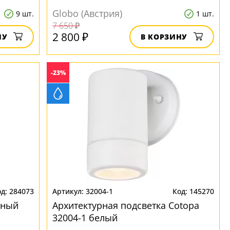
Globo (Австрия)
9 шт.
1 шт.
7 650 ₽
2 800 ₽
НУ
В КОРЗИНУ
-23%
284073
32004-1
145270
чный
Архитектурная подсветка Cotopa
32004-1 белый