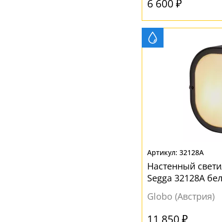
6 600 ₽
32128A
Настенный свет
Segga 32128A бе
Globo (Австрия)
11 850 ₽