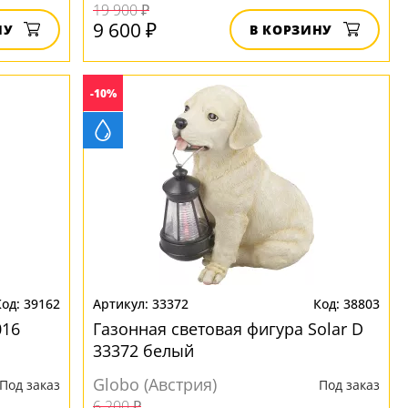
19 900 ₽
9 600 ₽
НУ
В КОРЗИНУ
-10%
39162
33372
38803
016
Газонная световая фигура Solar D
33372 белый
Globo (Австрия)
Под заказ
Под заказ
6 200 ₽