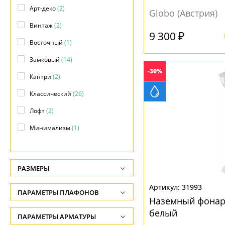
Арт-деко
(2)
Globo (Австрия)
Фасадные
(77)
Винтаж
(2)
Фонари
(45)
9 300 ₽
Восточный
(1)
Замковый
(14)
-30%
Кантри
(2)
Классический
(26)
Лофт
(2)
Минимализм
(1)
Модерн
(98)
Морской
(1)
РАЗМЕРЫ
Прованс
(4)
Высота, см
31993
ПАРАМЕТРЫ ПЛАФОНОВ
Ретро
(6)
-
Наземный фонарь
белый
Современный
(87)
ФОРМА ПЛАФОНА
ПАРАМЕТРЫ АРМАТУРЫ
Глубина, см