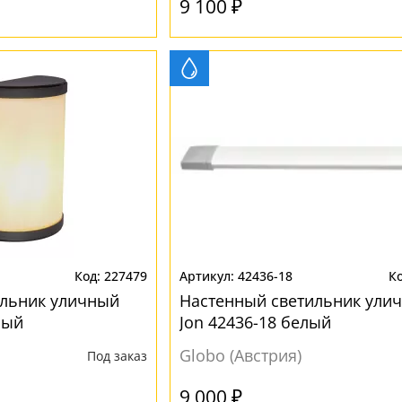
9 100 ₽
227479
42436-18
ильник уличный
Настенный светильник ули
лый
Jon 42436-18 белый
Globo (Австрия)
Под заказ
9 000 ₽