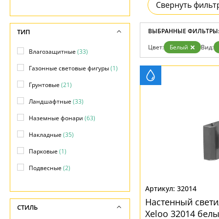
Возврат
Свернуть фильт
Современный
Отзывы
Флористика
Установка
Хай тек
Дизайнерам
ВЫБРАННЫЕ ФИЛЬТРЫ
ТИП
Бренды
Цвет:
Белый
Вид:
Контакты
Влагозащитные
(33)
Газонные световые фигуры
(1)
Грунтовые
(21)
Ландшафтные
(33)
Наземные фонари
(63)
Накладные
(35)
Парковые
(1)
Подвесные
(2)
Подсветка объектов
(9)
32014
Настенный свет
Потолочные
(13)
СТИЛЬ
Xeloo 32014 бел
Прожекторы
(8)