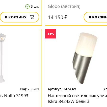
Globo (Австрия)
3 шт.
14 150 ₽
В КОРЗИНУ
В КОРЗИ
-51%
205281
34243W
 Nollo 31993
Настенный светильник ули
Iskra 34243W белый