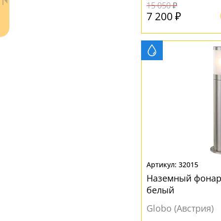
15 050 ₽
7 200 ₽
Металл
(7)
Пластик
(140)
Полимер
(11)
Стекло
(43)
ЦВЕТ ПЛАФОНОВ
Бежевый
(5)
Ваш регион:
Москва
Без плафона
(1)
+7 (800) 775-63-32
- бесплатно по России
Белый
(153)
+7 (495) 255-03-21
- бесплатная доставка
Коричневый
(3)
32015
Наземный фонарь
Никель
(1)
белый
Прозрачный
(48)
Globo (Австрия)
Разноцветный
(3)