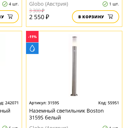
Globo (Австрия)
4 шт.
1 шт.
3 300 ₽
2 550 ₽
НУ
В КОРЗИНУ
-11%
242071
3159S
55951
чный
Наземный светильник Boston
3159S белый