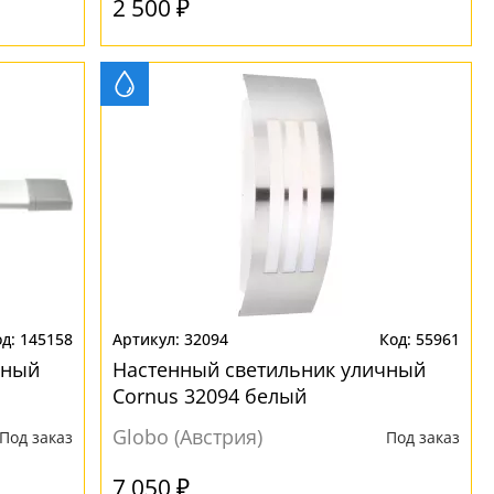
2 500 ₽
145158
32094
55961
чный
Настенный светильник уличный
Cornus 32094 белый
Globo (Австрия)
Под заказ
Под заказ
7 050 ₽