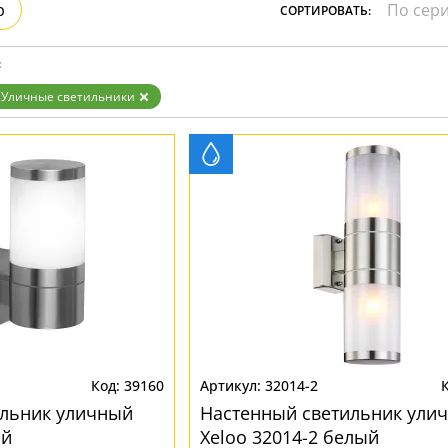
р
СОРТИРОВАТЬ:
:
Уличные светильники
39160
32014-2
ильник уличный
Настенный светильник ули
ый
Xeloo 32014-2 белый