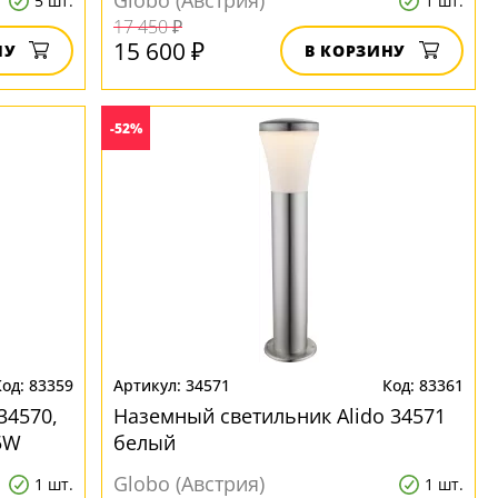
Globo (Австрия)
5 шт.
1 шт.
17 450 ₽
15 600 ₽
НУ
В КОРЗИНУ
-52%
83359
34571
83361
34570,
Наземный светильник Alido 34571
5W
белый
Globo (Австрия)
1 шт.
1 шт.