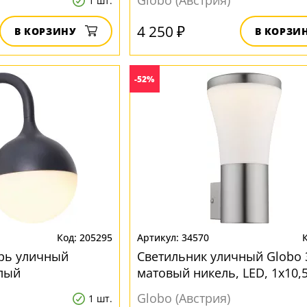
Globo (Австрия)
1 шт.
4 250 ₽
В КОРЗИНУ
В КОРЗИ
-52%
205295
34570
рь уличный
Светильник уличный Globo 
елый
матовый никель, LED, 1x10,
белый
Globo (Австрия)
1 шт.