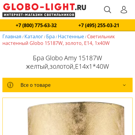
+7 (800) 775-63-32
+7 (495) 255-03-21
Главная
Каталог
Бра
Настенные
Светильник
/
/
/
/
настенный Globo 15187W, золото, E14, 1x40W
Бра Globo Amy 15187W
желтый,золотой,E14x1*40W
Все о товаре
Все о товаре
Комплект лампочек
Вся коллекция