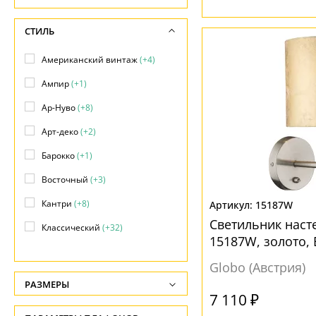
СТИЛЬ
Американский винтаж
(+4)
Ампир
(+1)
Ар-Нуво
(+8)
Арт-деко
(+2)
Барокко
(+1)
Восточный
(+3)
Кантри
(+8)
15187W
Светильник наст
Классический
(+32)
15187W, золото, 
Лофт
(+7)
Globo (Австрия)
Минимализм
(+1)
РАЗМЕРЫ
7 110 ₽
Модерн
(69)
Высота, см