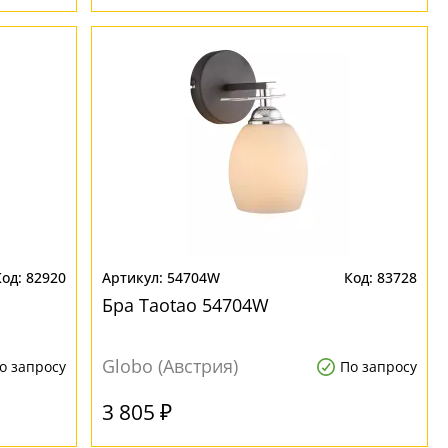
82920
54704W
83728
Бра Taotao 54704W
Globo (Австрия)
о запросу
По запросу
3 805 ₽