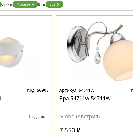
Стиль:
Модерн
Вид:
Бра
56905
54711W
3
Бра 54711w 54711W
Globo (Австрия)
Под заказ
7 550 ₽