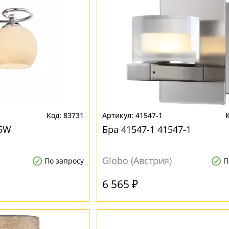
83731
41547-1
05W
Бра 41547-1 41547-1
Globo (Австрия)
По запросу
П
6 565 ₽