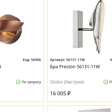
56906
56131-11W
4
Бра Preston 56131-11W
Globo (Австрия)
По запросу
П
16 005 ₽