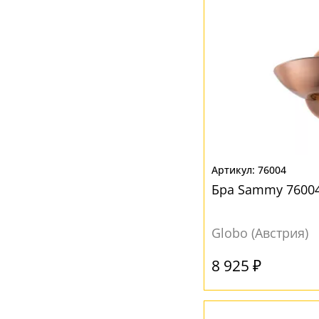
Золотой
(1)
Коричневый
(1)
Никель
(2)
Прозрачный
(16)
Серый
(6)
Хром
(1)
Черный; Серый
(1)
76004
Бра Sammy 7600
Globo (Австрия)
8 925 ₽