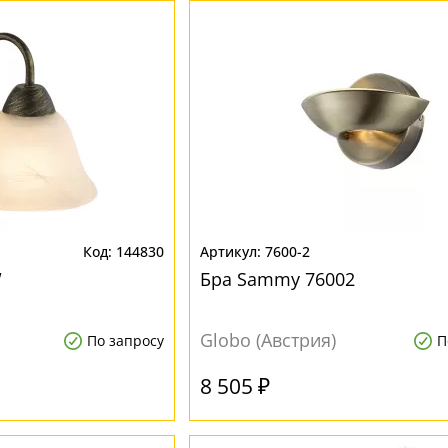
144830
7600-2
W
Бра Sammy 76002
Globo (Австрия)
По запросу
П
8 505 ₽