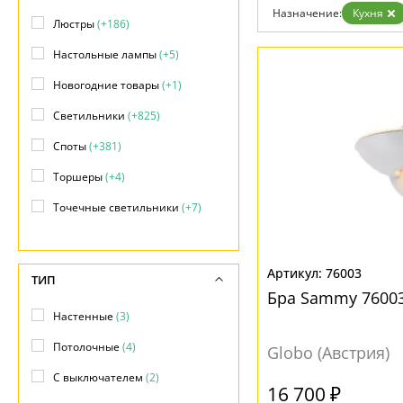
Возврат
Современный
Назначение:
Кухня
Отзывы
Люстры
(+186)
Флористика
Установка
Хай тек
Настольные лампы
(+5)
Дизайнерам
Бренды
Новогодние товары
(+1)
Контакты
Светильники
(+825)
Споты
(+381)
Торшеры
(+4)
Точечные светильники
(+7)
Уличные светильники
(+1)
76003
ТИП
Бра Sammy 7600
Настенные
(3)
Потолочные
(4)
Globo (Австрия)
С выключателем
(2)
16 700 ₽