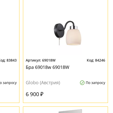
83843
69018W
84246
Бра 69018w 69018W
Globo (Австрия)
о запросу
По запросу
6 900 ₽