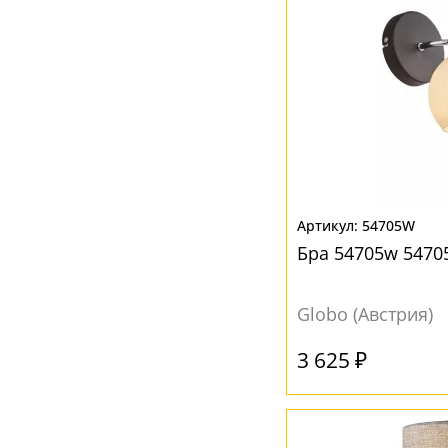
54705W
Бра 54705w 547
Globo (Австрия)
3 625 ₽