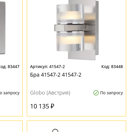
83447
41547-2
83448
Бра 41547-2 41547-2
Globo (Австрия)
о запросу
По запросу
10 135 ₽