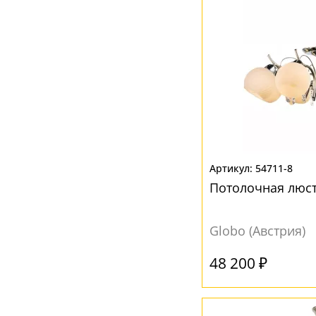
Разноцветный
(5)
Розовый
(1)
Серый
(16)
Фиолетовый
(5)
Хром
(1)
Цветной
(2)
Черный
(1)
54711-8
Потолочная люстр
Globo (Австрия)
48 200 ₽