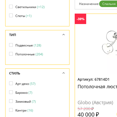
Возврат
Современный
Назначение:
Спальня
Отзывы
Светильники
(+12)
Флористика
Установка
Хай тек
Споты
(+1)
Дизайнерам
-30%
Бренды
Контакты
ТИП
Подвесные
(128)
Потолочные
(204)
СТИЛЬ
67814D1
Арт-деко
(57)
Потолочная люст
Барокко
(7)
Замковый
(7)
Globo (Австрия)
57 200 ₽
Кантри
(16)
40 000 ₽