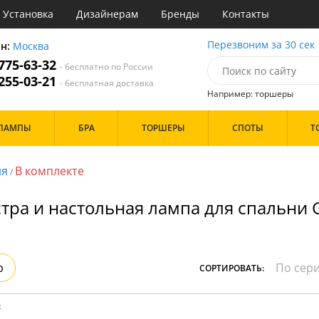
Установка
Дизайнерам
Бренды
Контакты
ы
Перезвоним за 30 сек
он:
Москва
 775-63-32
- бесплатно по России
атегории
 255-03-21
- бесплатная доставка
Например: торшеры
Назначение
Цвет
Особенности
ЛАМПЫ
БРА
ТОРШЕРЫ
СПОТЫ
Т
тиная
Белые
С вентилятором
Бронза
С пультом
инет
Золото
ня
В комплекте
/
е
Прозрачные
Бренд
идор и прихожая
Хром
тра и настольная лампа для спальни 
ня
Черные
с
хожая
Дизайн/Форма
льня
Пауки
р
СОРТИРОВАТЬ:
Плоские
Тарелки
Шары
: