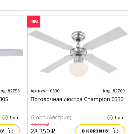
-15%
82753
0330
82769
305
Потолочная люстра Champion 0330
Globo (Австрия)
1 шт.
1 шт.
33 400 ₽
28 350 ₽
НУ
В КОРЗИНУ