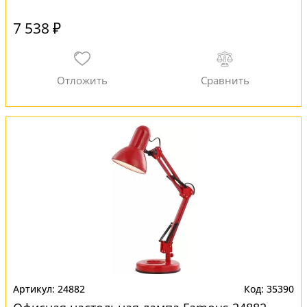
7 538 ₽
24882
35390