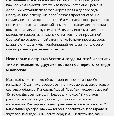
современный, винтажный или уютный. Стиль освещения
важнее, чем кажется - это то, что переживёт любой ремонт.
Хороший источник света формирует уют на долгие годы.
Продуманное освещение преображает пространство. На
складе уже есть множество стилей и моделей люстр различных
стилистических направлений от модерн - с асимметричными
композициями, изогнутыми стеблями и листьями в декоре,
матовыми плафонами нежных оттенков, патинированной
бронзой до современный стиля - с плафонами простых форм —
шары, цилиндры, кубы, комбинацией металла и опалового
стекла, ровным рассеянным светом .
Некоторые люстры из Австрии созданы, чтобы светить
тихо и незаметно, другие - поражать с первого взгляда
и навсегда.
Масштаб модели — это её эмоциональное послание. От
изящных 15-сантиметровых светильников до восьмиметровых
световых облаков. Панельный дом? Подойдут модели высотой
15–30 см. Двусветный зал? Подвес длиной до 13,7 метров
раскроет его потенциал, как в лучших исторических
интерьерах. Размер — это не ограничение, а возможность. От
небольших до огромных — всё уже просчитано, проверено и
ждёт вас на складе. Выбирайте сердцем — и пусть над вами