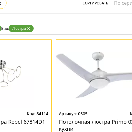
р
СОРТИРОВАТЬ:
:
Вид:
Люстры
84114
0305
ра Rebel 67814D1
Потолочная люстра Primo 0
кухни