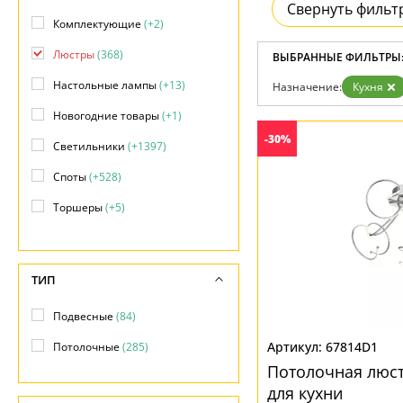
Возврат
Свернуть фильт
Современный
Отзывы
Комплектующие
(+2)
Флористика
Установка
Хай тек
Люстры
(368)
Дизайнерам
ВЫБРАННЫЕ ФИЛЬТРЫ
Бренды
Настольные лампы
(+13)
Назначение:
Кухня
Контакты
Новогодние товары
(+1)
-30%
Светильники
(+1397)
Споты
(+528)
Торшеры
(+5)
Точечные светильники
(+39)
Уличные светильники
(+1)
ТИП
Подвесные
(84)
67814D1
Потолочные
(285)
Потолочная люст
для кухни