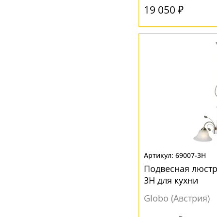
19 050 ₽
Белый
(244)
Голубой
(1)
Желтый
(5)
Золото
(2)
Золотой
(3)
Коричневый
(10)
Прозрачный
(64)
Разноцветный
(5)
Ржавчина
(1)
69007-3H
Розовый
(1)
Подвесная люстр
Серый
(22)
3H для кухни
Фиолетовый
(5)
Globo (Австрия)
Хром
(1)