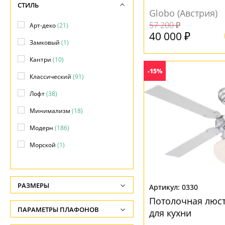
СТИЛЬ
Globo (Австрия)
57 200 ₽
Арт-деко
(21)
40 000 ₽
Замковый
(1)
Кантри
(10)
-15%
Классический
(91)
Лофт
(38)
Минимализм
(18)
Модерн
(186)
Морской
(1)
Прованс
(1)
Ретро
(6)
РАЗМЕРЫ
0330
Скандинавский
(1)
Потолочная люст
Высота, см
ПАРАМЕТРЫ ПЛАФОНОВ
для кухни
Современный
(196)
-