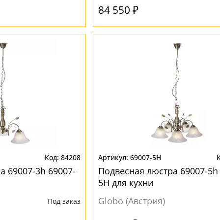
84 550 ₽
84208
69007-5H
а 69007-3h 69007-
Подвесная люстра 69007-5h 
5H для кухни
Globo (Австрия)
Под заказ