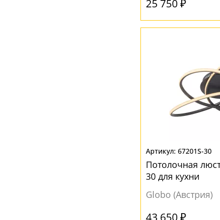
25 750 ₽
Цветной
(2)
Черный
(10)
Янтарный
(6)
67201S-30
Потолочная люст
30 для кухни
Globo (Австрия)
43 650 ₽