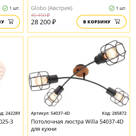
Globo (Австрия)
1 шт.
1 шт.
40 450 ₽
28 200 ₽
НУ
В КОРЗИНУ
242289
54037-4D
285872
025-3
Потолочная люстра Willa 54037-4D
для кухни