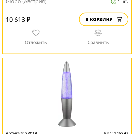
Globo (Австрия)
1 шт.
10 613 ₽
В КОРЗИНУ
28019
145297