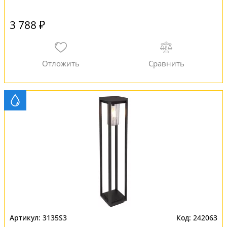
3 788 ₽
3135S3
242063