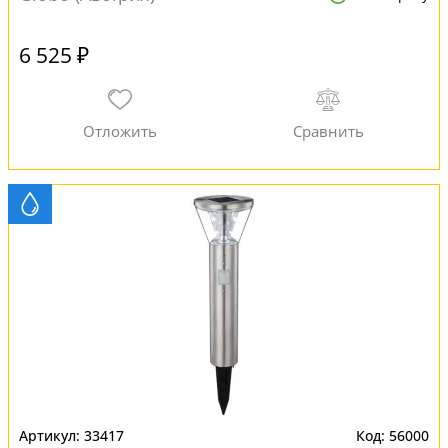
6 525 ₽
33417
56000