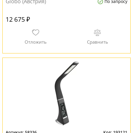
Globo (Австрия)
По запросу
12 675 ₽
58336
193121