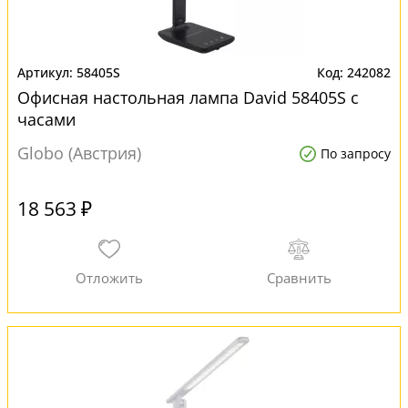
58405S
242082
Офисная настольная лампа David 58405S с
часами
Globo (Австрия)
По запросу
18 563 ₽