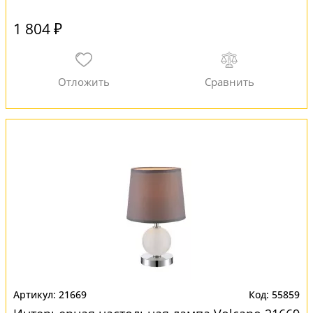
1 804 ₽
21669
55859