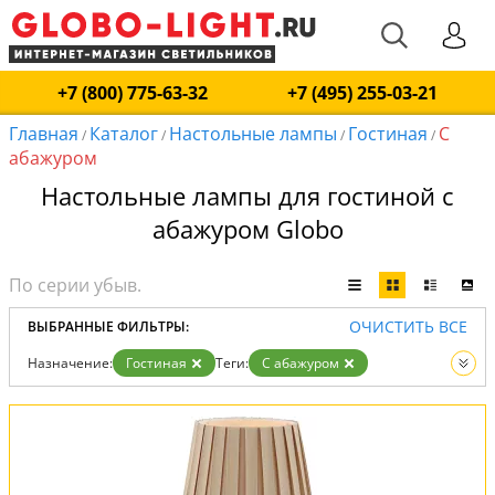
+7 (800) 775-63-32
+7 (495) 255-03-21
Главная
Каталог
Настольные лампы
Гостиная
С
/
/
/
/
абажуром
Настольные лампы для гостиной с
абажуром Globo
ОЧИСТИТЬ ВСЕ
ВЫБРАННЫЕ ФИЛЬТРЫ:
Назначение:
Гостиная
Теги:
С абажуром
Вид:
Настольные лампы