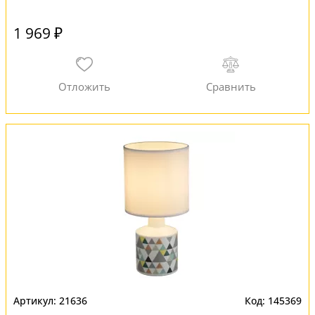
1 969 ₽
21636
145369