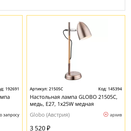
192691
21505C
145394
ампа
Настольная лампа GLOBO 21505C,
медь, E27, 1x25W медная
Globo (Австрия)
о запросу
архив
3 520 ₽