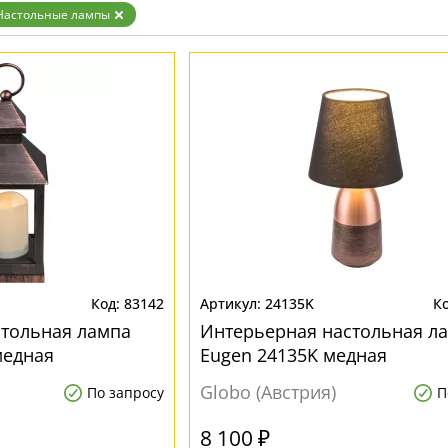
Настольные лампы
83142
24135K
стольная лампа
Интерьерная настольная л
 медная
Eugen 24135K медная
Globo (Австрия)
По запросу
П
8 100 ₽