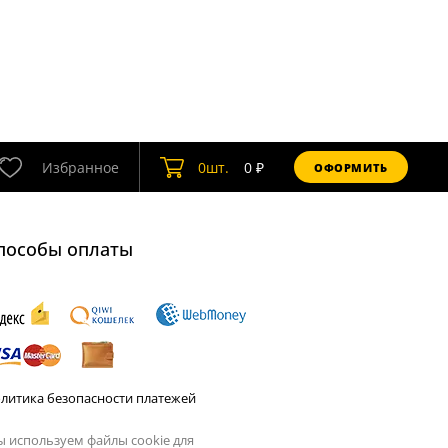
Избранное
0
шт.
0
₽
ОФОРМИТЬ
пособы оплаты
литика безопасности платежей
 используем файлы cookie для