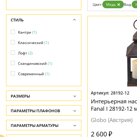
Возврат
Современный
Цвет:
Медь
Вид:
Отзывы
Флористика
Установка
Хай тек
Дизайнерам
СТИЛЬ
Бренды
Контакты
Кантри
(1)
Классический
(1)
Лофт
(2)
Скандинавский
(1)
Современный
(1)
28192-12
РАЗМЕРЫ
Интерьерная на
Высота, см
Fanal I 28192-12
ПАРАМЕТРЫ ПЛАФОНОВ
-
Globo (Австрия)
ФОРМА ПЛАФОНА
ПАРАМЕТРЫ АРМАТУРЫ
Ширина, см
2 600 ₽
-
Декоративный
(1)