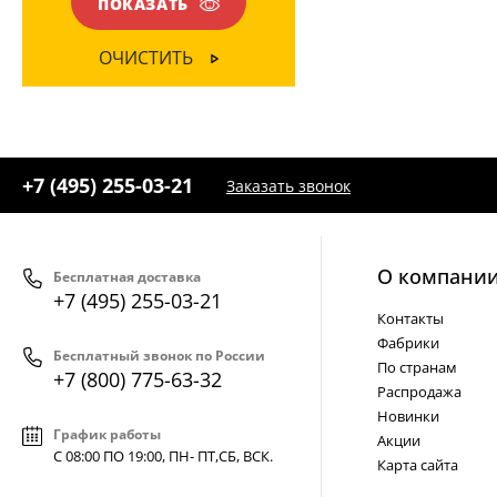
ПОКАЗАТЬ
Пластик
(1)
Стекло
(1)
ОЧИСТИТЬ
Ткань
(1)
ЦВЕТ ПЛАФОНОВ
+7 (495) 255-03-21
Заказать звонок
Белый
(1)
Коричневый
(1)
Медь
(1)
О компани
Бесплатная доставка
+7 (495) 255-03-21
Черный
(1)
Контакты
Фабрики
Бесплатный звонок по России
По странам
+7 (800) 775-63-32
Распродажа
Новинки
График работы
Акции
С 08:00 ПО 19:00, ПН- ПТ,
СБ, ВСК
.
Карта сайта