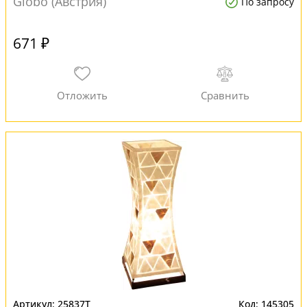
Globo (Австрия)
По запросу
671 ₽
25837T
145305