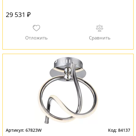
29 531 ₽
67823W
84137