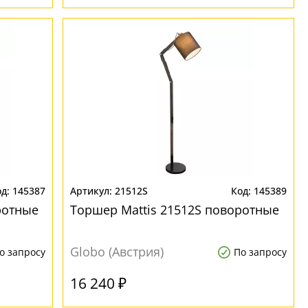
145387
21512S
145389
ротные
Торшер Mattis 21512S поворотные
Globo (Австрия)
о запросу
По запросу
16 240 ₽