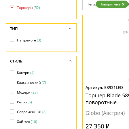
Возврат
Современный
Теги:
Поворотные
Отзывы
Торшеры
(52)
Флористика
Установка
Хай тек
Дизайнерам
Бренды
ТИП
Контакты
На треноге
(3)
СТИЛЬ
Кантри
(4)
Классический
(7)
58931LED
Модерн
(28)
Торшер Blade 58
поворотные
Ретро
(5)
Современный
(8)
Globo (Австрия)
Хай-тек
(10)
27 350 ₽