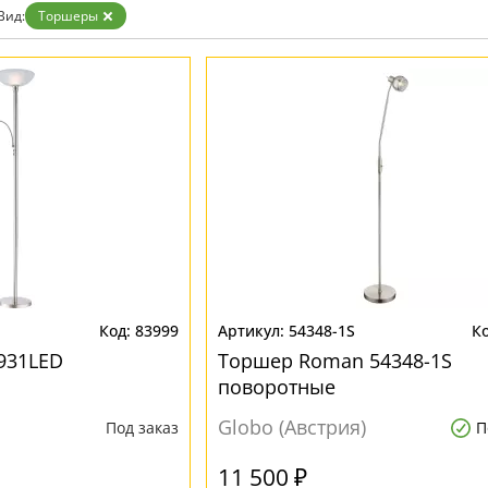
Вид:
Торшеры
83999
54348-1S
931LED
Торшер Roman 54348-1S
поворотные
Globo (Австрия)
Под заказ
П
11 500 ₽