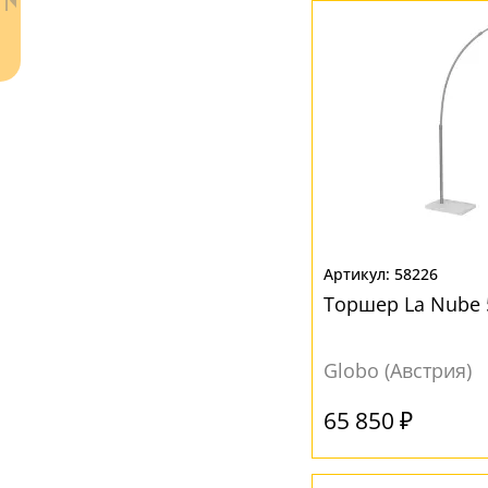
Медь
(1)
Никель
(6)
Прозрачный
(4)
Розовый
(1)
Серый
(4)
Фиолетовый
(1)
Черный
(2)
Ваш регион:
Москва
58226
+7 (800) 775-63-32
- бесплатно по России
Торшер La Nube 
+7 (495) 255-03-21
- бесплатная доставка
Globo (Австрия)
65 850 ₽