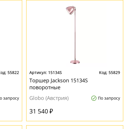
55822
15134S
55829
Торшер Jackson 15134S
поворотные
Globo (Австрия)
о запросу
По запросу
31 540 ₽