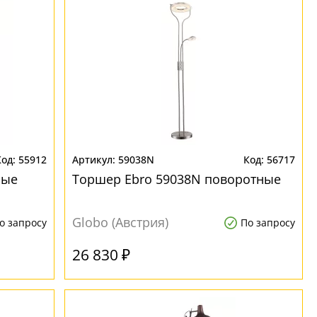
55912
59038N
56717
ные
Торшер Ebro 59038N поворотные
Globo (Австрия)
о запросу
По запросу
26 830 ₽