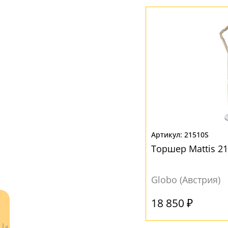
Металл
(19)
Пластик
(6)
Стекло
(17)
Текстиль
(1)
Ткань
(6)
ЦВЕТ ПЛАФОНОВ
Белый
(28)
21510S
Бронза
(4)
Торшер Mattis 2
Голубой
(1)
Globo (Австрия)
Зеленый
(1)
Коричневый
(4)
18 850 ₽
Красный
(1)