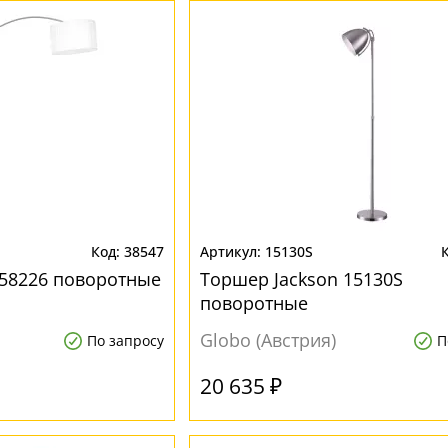
38547
15130S
58226 поворотные
Торшер Jackson 15130S
поворотные
Globo (Австрия)
По запросу
П
20 635 ₽