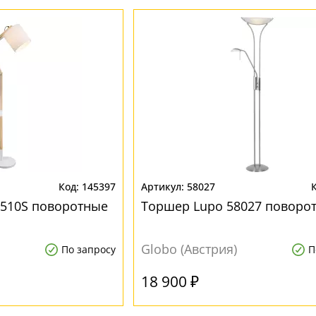
145397
58027
1510S поворотные
Торшер Lupo 58027 поворо
Globo (Австрия)
По запросу
П
18 900 ₽