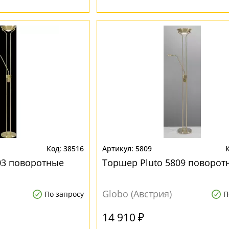
38516
5809
03 поворотные
Торшер Pluto 5809 поворот
Globo (Австрия)
По запросу
П
14 910 ₽