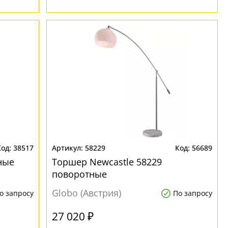
38517
58229
56689
ные
Торшер Newcastle 58229
поворотные
Globo (Австрия)
о запросу
По запросу
27 020 ₽