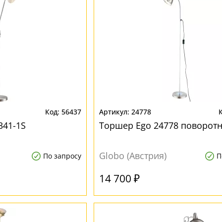
56437
24778
341-1S
Торшер Ego 24778 поворот
Globo (Австрия)
По запросу
П
14 700 ₽