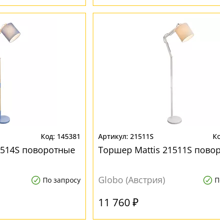
145381
21511S
1514S поворотные
Торшер Mattis 21511S пово
Globo (Австрия)
По запросу
П
11 760 ₽