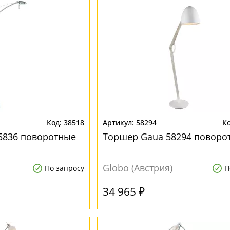
38518
58294
5836 поворотные
Торшер Gaua 58294 поворо
Globo (Австрия)
По запросу
П
34 965 ₽