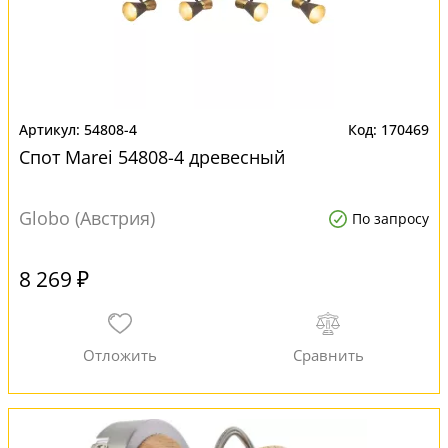
54808-4
170469
Спот Marei 54808-4 древесный
Globo (Австрия)
По запросу
8 269 ₽