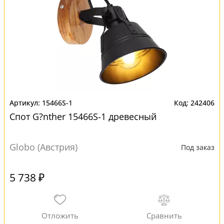
15466S-1
242406
Спот G?nther 15466S-1 древесный
Globo (Австрия)
Под заказ
5 738 ₽