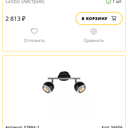
Globo (Австрия)
1 шт.
2 813 ₽
В КОРЗИНУ
57884-2
56656