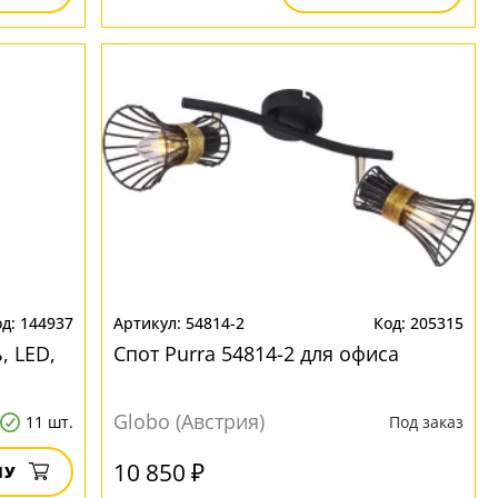
144937
54814-2
205315
, LED,
Спот Purra 54814-2 для офиса
Globo (Австрия)
11 шт.
Под заказ
10 850 ₽
НУ