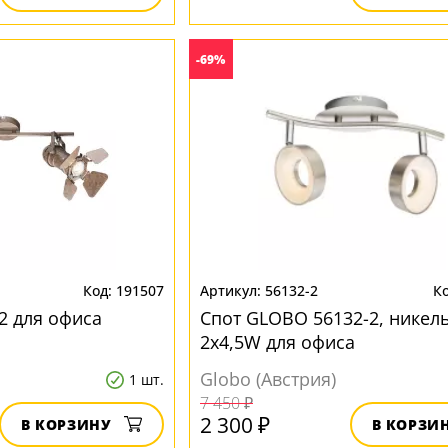
-69%
191507
56132-2
2 для офиса
Спот GLOBO 56132-2, никель
2x4,5W для офиса
Globo (Австрия)
1 шт.
7 450 ₽
2 300 ₽
В КОРЗИНУ
В КОРЗИ