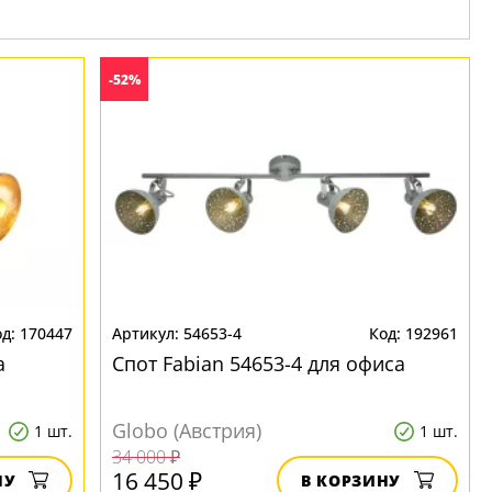
-52%
170447
54653-4
192961
а
Спот Fabian 54653-4 для офиса
Globo (Австрия)
1 шт.
1 шт.
34 000 ₽
16 450 ₽
НУ
В КОРЗИНУ