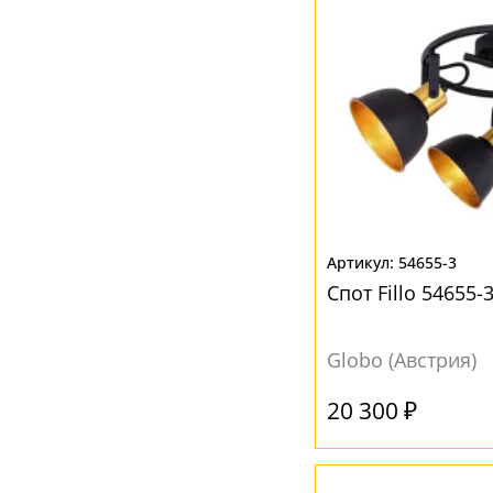
Коричневый
(17)
Медь
(2)
Никель
(5)
Прозрачный
(13)
Разноцветный
(1)
Серый
(36)
Хром
(1)
54655-3
Черный
(10)
Спот Fillo 54655-
Янтарный
(2)
Globo (Австрия)
20 300 ₽