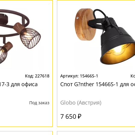
227618
15466S-1
817-3 для офиса
Спот G?nther 15466S-1 для 
Globo (Австрия)
Под заказ
7 650 ₽