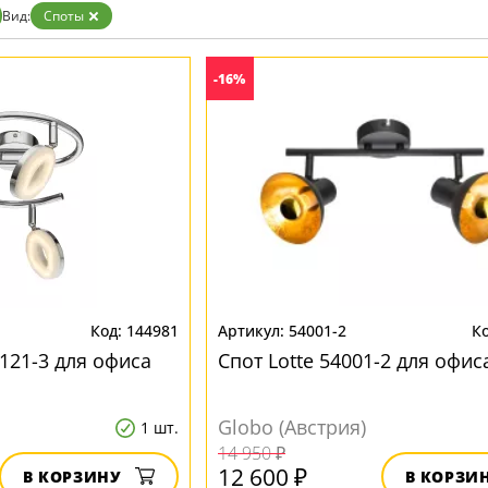
Вид:
Споты
-16%
144981
54001-2
121-3 для офиса
Спот Lotte 54001-2 для офис
Globo (Австрия)
1 шт.
14 950 ₽
12 600 ₽
В КОРЗИНУ
В КОРЗИ