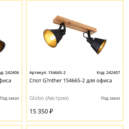
242406
15466S-2
242407
офиса
Спот G?nther 15466S-2 для офиса
Globo (Австрия)
Под заказ
Под заказ
15 350 ₽