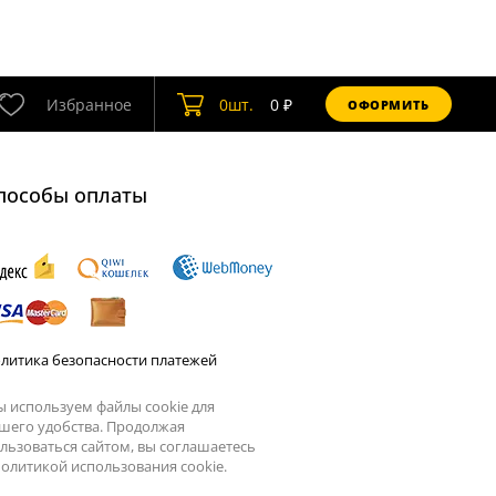
Избранное
0
шт.
0
₽
ОФОРМИТЬ
пособы оплаты
литика безопасности платежей
 используем файлы cookie для
шего удобства. Продолжая
льзоваться сайтом, вы соглашаетесь
олитикой использования cookie.