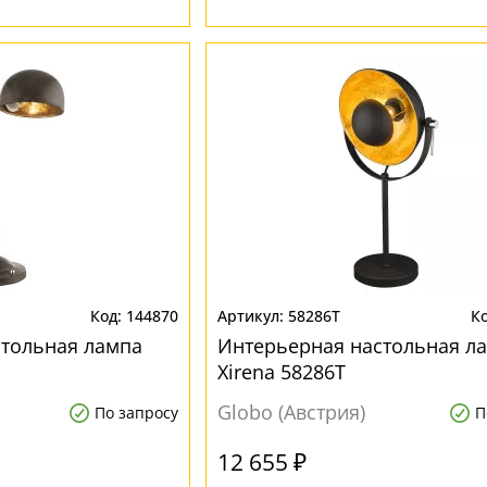
144870
58286T
стольная лампа
Интерьерная настольная л
Xirena 58286T
Globo (Австрия)
По запросу
П
12 655 ₽