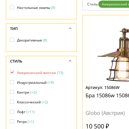
Возврат
Современный
Стиль:
Американский 
Отзывы
Настольные лампы
(9)
Флористика
Установка
Хай тек
Дизайнерам
Бренды
ТИП
Контакты
Декоративные
(8)
СТИЛЬ
Американский винтаж
(13)
Индустриальный
(+9)
15086W
Кантри
(+2)
Бра 15086w 150
Классический
(+2)
Лофт
(+11)
Globo (Австрия)
Ретро
(+1)
10 500 ₽