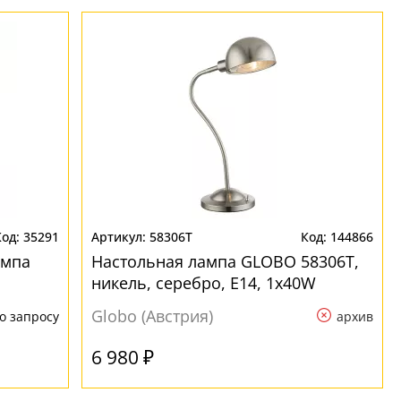
35291
58306T
144866
ампа
Настольная лампа GLOBO 58306T,
никель, серебро, E14, 1x40W
Globo (Австрия)
о запросу
архив
6 980 ₽