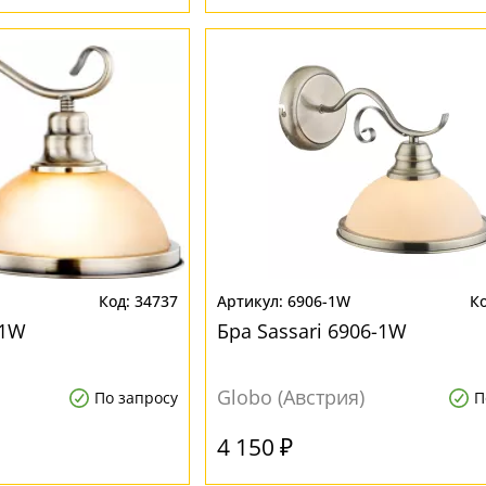
34737
6906-1W
-1W
Бра Sassari 6906-1W
Globo (Австрия)
По запросу
П
4 150 ₽