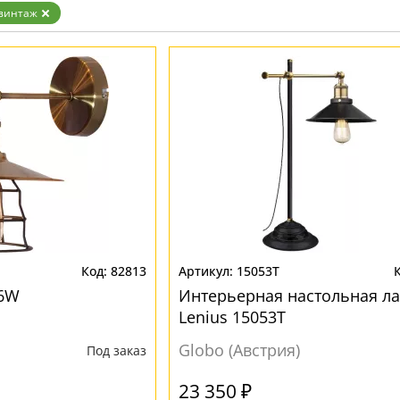
винтаж
82813
15053T
86W
Интерьерная настольная л
Lenius 15053T
Globo (Австрия)
Под заказ
23 350 ₽