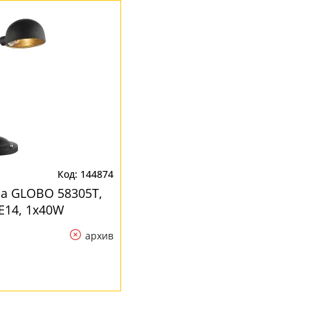
144874
а GLOBO 58305T,
E14, 1x40W
архив