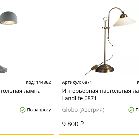
144862
6871
стольная лампа
Интерьерная настольная л
Landlife 6871
Globo (Австрия)
По запросу
П
9 800 ₽