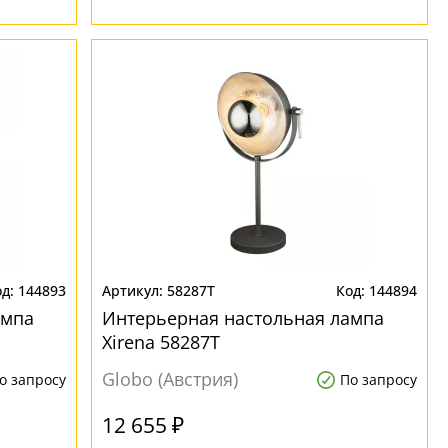
144893
58287T
144894
ампа
Интерьерная настольная лампа
Xirena 58287T
Globo (Австрия)
о запросу
По запросу
12 655 ₽