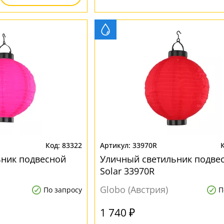
83322
33970R
ьник подвесной
Уличный светильник подве
Solar 33970R
Globo (Австрия)
По запросу
П
1 740 ₽