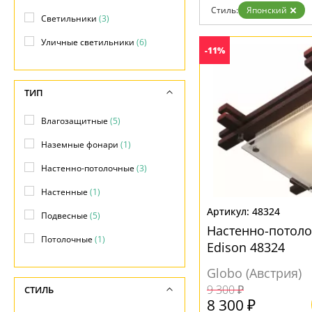
Возврат
Современный
Стиль:
Японский
Отзывы
Светильники
(3)
Флористика
Установка
Хай тек
Уличные светильники
(6)
Дизайнерам
-11%
Бренды
Контакты
ТИП
Влагозащитные
(5)
Наземные фонари
(1)
Настенно-потолочные
(3)
Настенные
(1)
48324
Подвесные
(5)
Настенно-потол
Потолочные
(1)
Edison 48324
Globo (Австрия)
9 300 ₽
СТИЛЬ
8 300 ₽