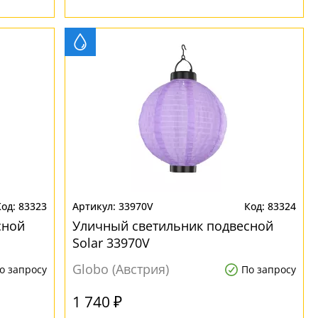
83323
33970V
83324
сной
Уличный светильник подвесной
Solar 33970V
Globo (Австрия)
о запросу
По запросу
1 740 ₽