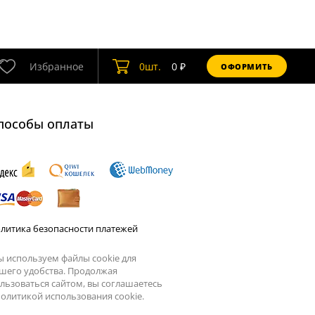
Избранное
0
шт.
0
₽
ОФОРМИТЬ
пособы оплаты
литика безопасности платежей
 используем файлы cookie для
шего удобства. Продолжая
льзоваться сайтом, вы соглашаетесь
олитикой использования cookie.