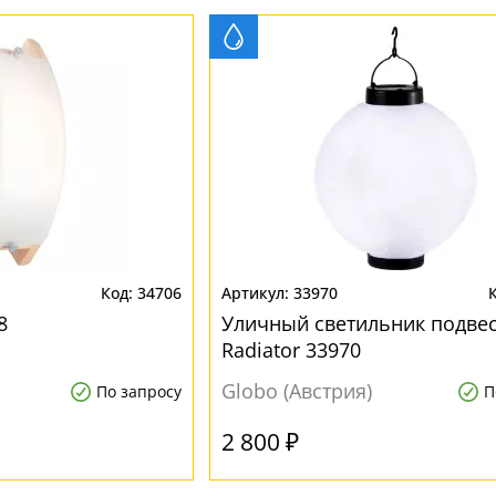
34706
33970
8
Уличный светильник подве
Radiator 33970
Globo (Австрия)
По запросу
П
2 800 ₽