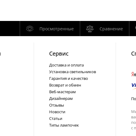
Просмотренные
Сравнение
и
Cервис
С
Доставка и оплата
Установка светильников
Гарантия и качество
Возврат и обмен
Веб-мастерам
Дизайнерам
По
Отзывы
Мы
Новости
ва
Статьи
по
Типы лампочек
с
п