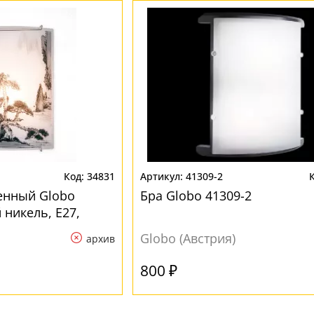
34831
41309-2
енный Globo
Бра Globo 41309-2
 никель, E27,
Globo (Австрия)
архив
800 ₽