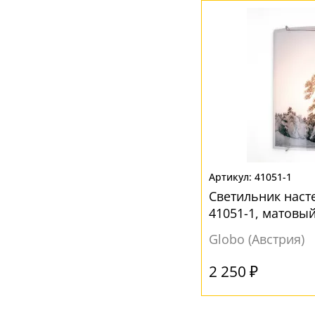
Разноцветный
(1)
Розовый
(1)
Салатовый
(1)
Фиолетовый
(1)
41051-1
Светильник наст
41051-1, матовый
1x60W
Globo (Австрия)
2 250 ₽