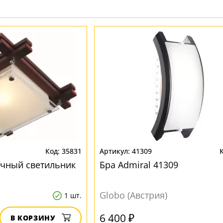
35831
41309
очный светильник
Бра Admiral 41309
Globo (Австрия)
1 шт.
6 400 ₽
В КОРЗИНУ