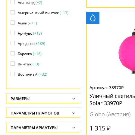
Авангард
(+2)
Американский винтаж
(+13)
Ампир
(+1)
Ар-Нуво
(+13)
Арт-деко
(+189)
Барокко
(+18)
Винтаж
(+3)
Восточный
(+32)
Детский
(+1)
33970P
Замковый
(+48)
Уличный светил
РАЗМЕРЫ
Solar 33970P
Индустриальный
(+23)
Высота, см
ПАРАМЕТРЫ ПЛАФОНОВ
Globo (Австрия)
Кантри
(+139)
-
Классический
(+601)
ФОРМА ПЛАФОНА
1 315 ₽
ПАРАМЕТРЫ АРМАТУРЫ
Глубина, см