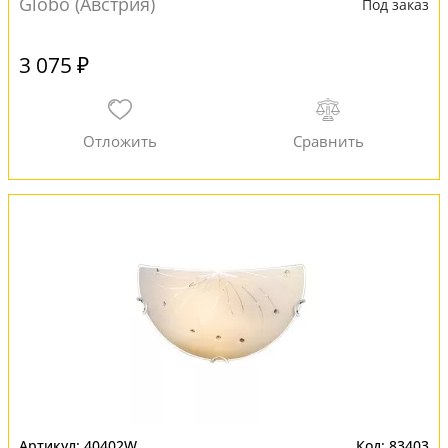
Globo (Австрия)
Под заказ
3 075 ₽
40402W
83403