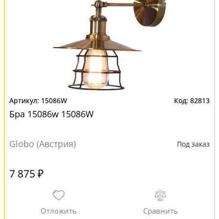
15086W
82813
Бра 15086w 15086W
Globo (Австрия)
Под заказ
7 875 ₽