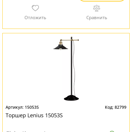
15053S
82799
Торшер Lenius 15053S