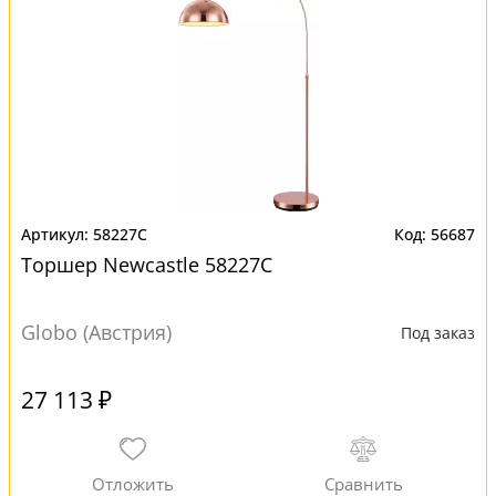
58227C
56687
Торшер Newcastle 58227C
Globo (Австрия)
Под заказ
27 113 ₽