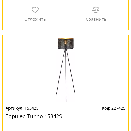
15342S
227425
Торшер Tunno 15342S