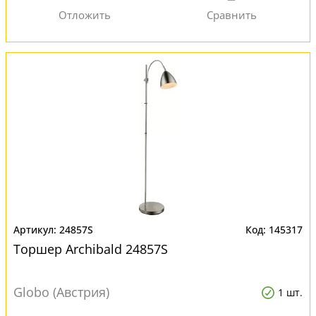
24857S
145317
Торшер Archibald 24857S
Globo (Австрия)
1 шт.