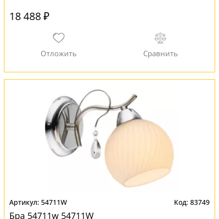
18 488 ₽
54711W
83749
Бра 54711w 54711W