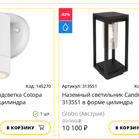
-52%
145270
3135S1
одсветка Cotopa
Наземный светильник Cand
 цилиндра
3135S1 в форме цилиндра
Globo (Австрия)
1 шт.
20 950 ₽
10 100 ₽
В КОРЗИНУ
В КОРЗИ