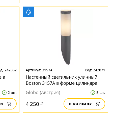
242062
3157A
242071
ela
Настенный светильник уличный
Boston 3157A в форме цилиндра
Globo (Австрия)
2 шт.
5 шт.
4 250 ₽
НУ
В КОРЗИНУ