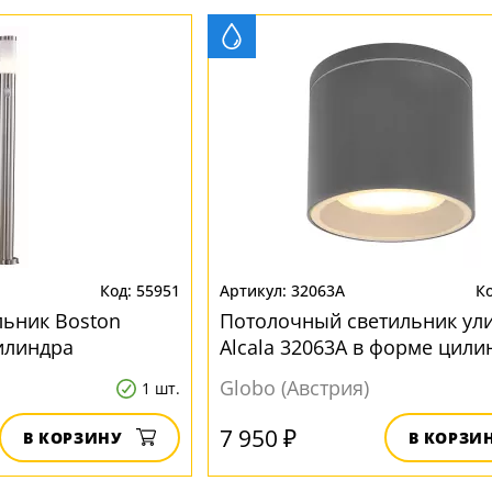
55951
32063A
ьник Boston
Потолочный светильник ул
илиндра
Alcala 32063A в форме цили
Globo (Австрия)
1 шт.
7 950 ₽
В КОРЗИНУ
В КОРЗИ