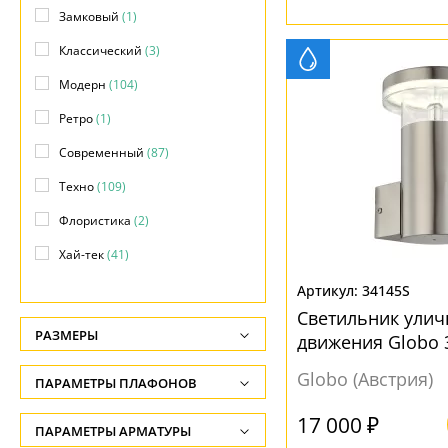
Замковый
(1)
Классический
(3)
Модерн
(104)
Ретро
(1)
Современный
(87)
Техно
(109)
Флористика
(2)
Хай-тек
(41)
Яркое и цветное
(1)
34145S
Светильник улич
РАЗМЕРЫ
движения Globo 
никель, LED, 1x
Высота, см
Globo (Австрия)
ПАРАМЕТРЫ ПЛАФОНОВ
цилиндра
-
17 000 ₽
ПОВЕРХНОСТЬ
ПАРАМЕТРЫ АРМАТУРЫ
Глубина, см