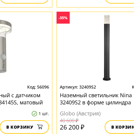
-35%
56096
32409S2
ный с датчиком
Наземный светильник Nina
34145S, матовый
32409S2 в форме цилиндра
6W в форме
Globo (Австрия)
1 шт.
40 600 ₽
26 200 ₽
В КОРЗИНУ
В КОРЗИ