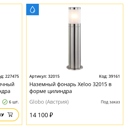
227475
32015
39161
ичный
Наземный фонарь Xeloo 32015 в
ндра
форме цилиндра
Globo (Австрия)
6 шт.
Под заказ
14 100 ₽
НУ