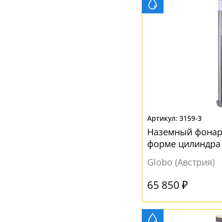
Параллелепипед
(3)
Пирамида
(27)
Полукруг
(2)
Полусфера
(2)
Призма
(2)
Прямоугольник
(67)
Сфера
(2)
3159-3
Трапеция
(1)
Наземный фонарь
Флористика
(7)
форме цилиндра
Цветок
(2)
Globo (Австрия)
Цилиндр
(161)
65 850 ₽
Шар
(27)