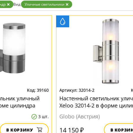
ндр
Вид:
Уличные светильники
39160
32014-2
ильник уличный
Настенный светильник ули
орме цилиндра
Xeloo 32014-2 в форме цили
Globo (Австрия)
3 шт.
14 150 ₽
В КОРЗИНУ
В КОРЗИ