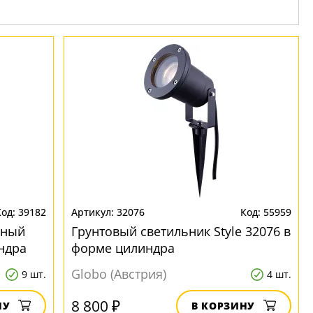
39182
32076
55959
чный
Грунтовый светильник Style 32076 в
ндра
форме цилиндра
Globo (Австрия)
9 шт.
4 шт.
8 800 ₽
НУ
В КОРЗИНУ