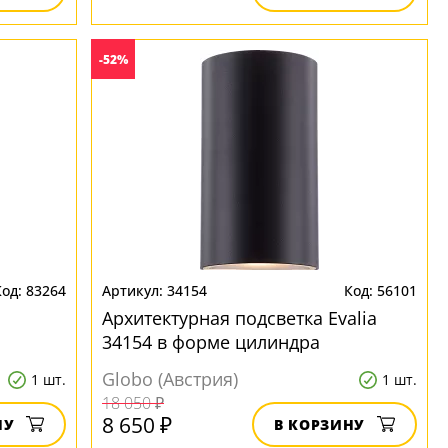
-52%
83264
34154
56101
Архитектурная подсветка Evalia
34154 в форме цилиндра
Globo (Австрия)
1 шт.
1 шт.
18 050 ₽
8 650 ₽
НУ
В КОРЗИНУ