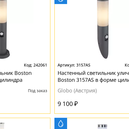
242061
3157AS
ьник Boston
Настенный светильник ули
цилиндра
Boston 3157AS в форме цил
Globo (Австрия)
Под заказ
9 100 ₽