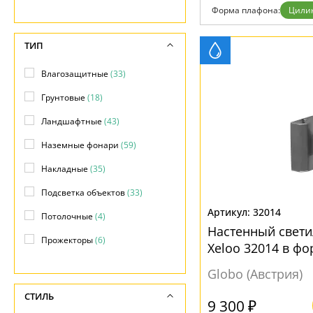
Возврат
Современный
Форма плафона:
Цили
Отзывы
Флористика
Установка
Хай тек
Дизайнерам
ТИП
Бренды
Контакты
Влагозащитные
(33)
Грунтовые
(18)
Ландшафтные
(43)
Наземные фонари
(59)
Накладные
(35)
Подсветка объектов
(33)
32014
Потолочные
(4)
Настенный свет
Прожекторы
(6)
Xeloo 32014 в ф
Фасадные
(58)
Globo (Австрия)
Фонари
(39)
СТИЛЬ
9 300 ₽