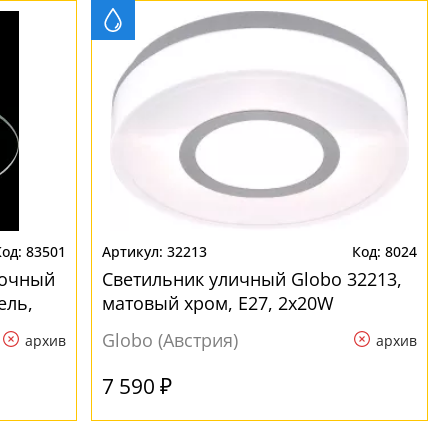
83501
32213
8024
лочный
Светильник уличный Globo 32213,
ель,
матовый хром, E27, 2x20W
Globo (Австрия)
архив
архив
7 590 ₽