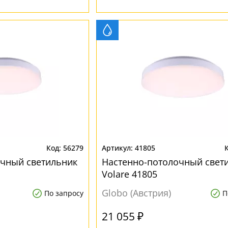
56279
41805
очный светильник
Настенно-потолочный свет
Volare 41805
Globo (Австрия)
По запросу
П
21 055 ₽