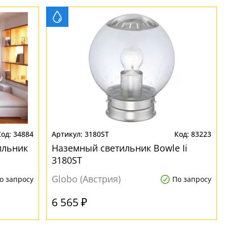
34884
3180ST
83223
ильник
Наземный светильник Bowle Ii
3180ST
Globo (Австрия)
о запросу
По запросу
6 565 ₽