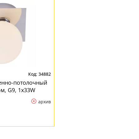
34882
тенно-потолочный
ом, G9, 1x33W
архив