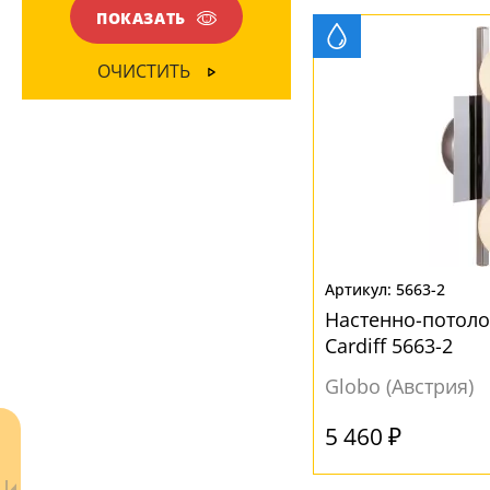
Глянцевый
(5)
ПОКАЗАТЬ
Вниз
(14)
Матовый
(11)
ОЧИСТИТЬ
МАТЕРИАЛ
Акрил
(4)
Пластик
(3)
Полимер
(1)
Стекло
(12)
5663-2
ЦВЕТ ПЛАФОНОВ
Настенно-потол
Cardiff 5663-2
Белый
(14)
Globo (Австрия)
Прозрачный
(2)
5 460 ₽