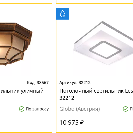
38567
32212
тильник уличный
Потолочный светильник Les
32212
Globo (Австрия)
По запросу
П
10 975 ₽