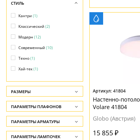
СТИЛЬ
Подсветка объектов
(+20)
Кантри
(1)
Потолочные
(16)
Классический
(2)
Прожекторы
(+15)
Модерн
(12)
Фасадные
(+44)
Современный
(10)
Фонари
(+45)
Техно
(1)
Хай-тек
(1)
41804
РАЗМЕРЫ
Настенно-потол
Высота, см
Volare 41804
ПАРАМЕТРЫ ПЛАФОНОВ
-
Globo (Австрия)
ФОРМА ПЛАФОНА
ПАРАМЕТРЫ АРМАТУРЫ
Глубина, см
-
15 855 ₽
Декоративный
(1)
ЦВЕТ АРМАТУРЫ
ПАРАМЕТРЫ ЛАМПОЧЕК