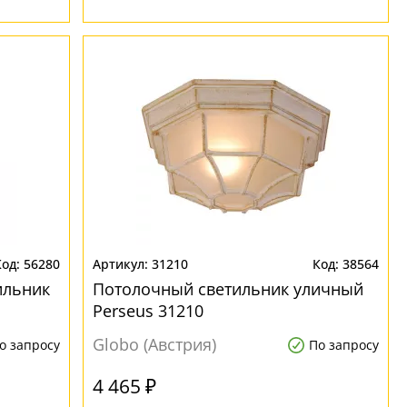
56280
31210
38564
ильник
Потолочный светильник уличный
Perseus 31210
Globo (Австрия)
о запросу
По запросу
4 465 ₽