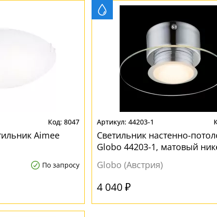
8047
44203-1
тильник Aimee
Светильник настенно-пото
Globo 44203-1, матовый ник
LED, 1x5W
Globo (Австрия)
По запросу
4 040 ₽