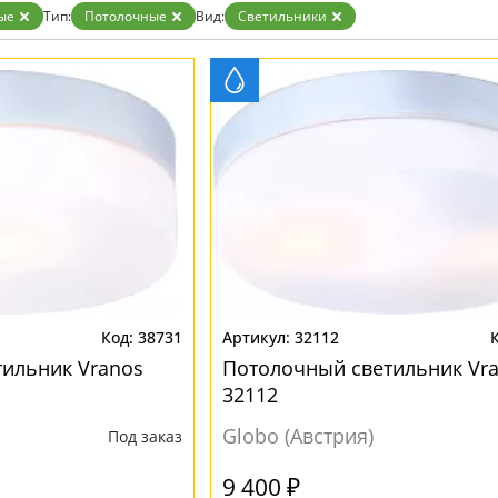
ые
Тип:
Потолочные
Вид:
Светильники
38731
32112
ильник Vranos
Потолочный светильник Vr
32112
Globo (Австрия)
Под заказ
9 400 ₽