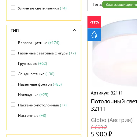
Возврат
Современный
Теги:
Влагозащищенн
Отзывы
Уличные светильники
(+4)
Флористика
Установка
Хай тек
Дизайнерам
-11%
Бренды
ТИП
Контакты
Влагозащитные
(+174)
Газонные световые фигуры
(+7)
Грунтовые
(+62)
Ландшафтные
(+30)
Наземные фонари
(+85)
32111
Накладные
(+25)
Потолочный свет
Настенно-потолочные
(+7)
32111
Настенные
(+8)
Globo (Австрия)
Парковые
(+1)
6 600 ₽
5 900 ₽
Подвесные
(+10)