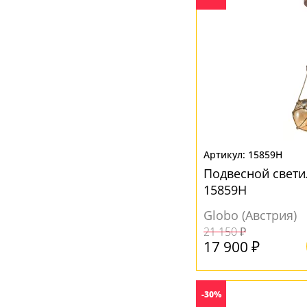
Медь
(2)
Натуральный
(1)
Оранжевый
(3)
Прозрачный
(34)
Разноцветный
(1)
Серый
(29)
Хром
(9)
15859H
Подвесной свети
Цветной
(1)
15859H
Черный
(49)
Globo (Австрия)
Янтарный
(10)
21 150 ₽
17 900 ₽
-30%