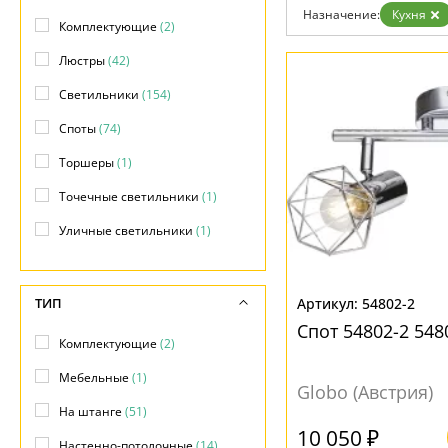
Возврат
Современный
Назначение:
Кухня
Отзывы
Комплектующие
(2)
Флористика
Установка
Хай тек
Люстры
(42)
Дизайнерам
Бренды
Светильники
(154)
Контакты
Споты
(74)
Торшеры
(1)
Точечные светильники
(1)
Уличные светильники
(1)
ТИП
54802-2
Спот 54802-2 548
Комплектующие
(2)
Мебельные
(1)
Globo (Австрия)
На штанге
(51)
10 050 ₽
Настенно-потолочные
(14)