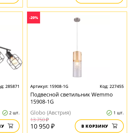
-20%
285871
15908-1G
227455
Подвесной светильник Wemmo
15908-1G
Globo (Австрия)
2 шт.
1 шт.
13 750 ₽
10 950 ₽
НУ
В КОРЗИНУ