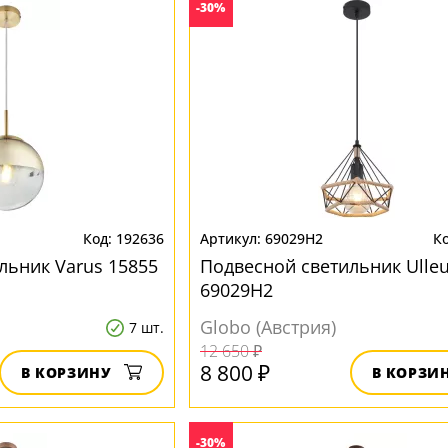
-30%
192636
69029H2
льник Varus 15855
Подвесной светильник Ulle
69029H2
Globo (Австрия)
7 шт.
12 650 ₽
8 800 ₽
В КОРЗИНУ
В КОРЗИ
-30%