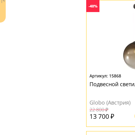
Черный
(73)
-40%
ПОВЕРХНОСТЬ
Без плафона
(8)
В стороны
(8)
Гальваническое покрытие
(1)
Вверх
(8)
Глянцевый
(86)
Вверх/Вниз
(2)
Зеркальный
(4)
Вниз
(242)
Матовый
(207)
Матовый; Глянцевый
(1)
МАТЕРИАЛ
Ваш регион:
Москва
15868
Акрил
(33)
+7 (800) 775-63-32
- бесплатно по России
Подвесной свети
+7 (495) 255-03-21
Без плафона
(16)
- бесплатная доставка
Дерево
(2)
Globo (Австрия)
22 800 ₽
Канат
(2)
13 700 ₽
Металл
(72)
Пластик
(27)