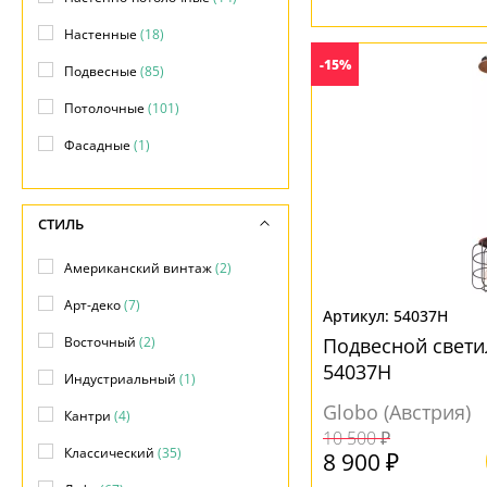
Настенные
(18)
-15%
Подвесные
(85)
Потолочные
(101)
Фасадные
(1)
СТИЛЬ
Американский винтаж
(2)
Арт-деко
(7)
54037H
Восточный
(2)
Подвесной свети
54037H
Индустриальный
(1)
Globo (Австрия)
Кантри
(4)
10 500 ₽
Классический
(35)
8 900 ₽