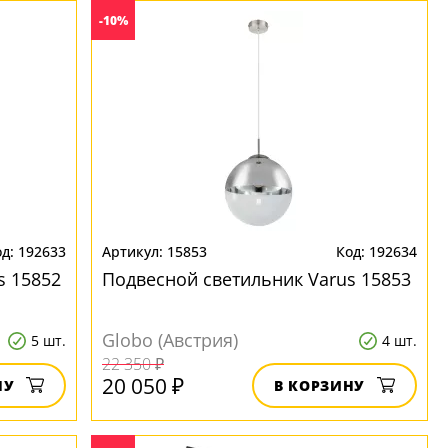
-10%
192633
15853
192634
s 15852
Подвесной светильник Varus 15853
Globo (Австрия)
5 шт.
4 шт.
22 350 ₽
20 050 ₽
НУ
В КОРЗИНУ