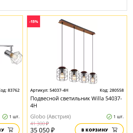
-15%
83762
54037-4H
280558
Подвесной светильник Willa 54037-
4H
Globo (Австрия)
1 шт.
1 шт.
41 300 ₽
35 050 ₽
НУ
В КОРЗИНУ