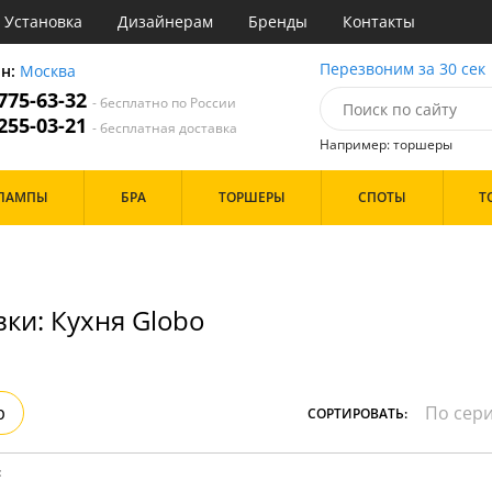
Установка
Дизайнерам
Бренды
Контакты
ы
Перезвоним за 30 сек
он:
Москва
 775-63-32
- бесплатно по России
атегории
 255-03-21
- бесплатная доставка
Например: торшеры
Назначение
Цвет
Особенности
ЛАМПЫ
БРА
ТОРШЕРЫ
СПОТЫ
Т
тиная
Белые
С вентилятором
Бронза
С пультом
инет
Золото
е
Прозрачные
Бренд
идор и прихожая
Хром
ки: Кухня Globo
ня
Черные
с
хожая
Дизайн/Форма
льня
Пауки
р
СОРТИРОВАТЬ:
Плоские
Тарелки
Шары
: