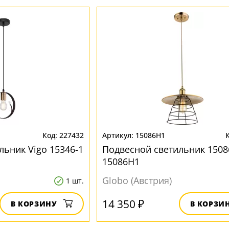
227432
15086H1
льник Vigo 15346-1
Подвесной светильник 1508
15086H1
Globo (Австрия)
1 шт.
14 350 ₽
В КОРЗИНУ
В КОРЗИ