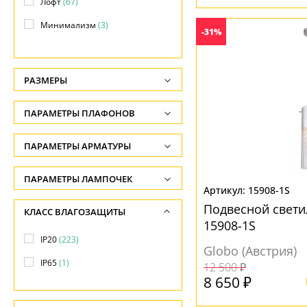
Лофт
(67)
Минимализм
(3)
-31%
Модерн
(152)
Морской
(1)
РАЗМЕРЫ
Современный
(94)
Высота, см
ПАРАМЕТРЫ ПЛАФОНОВ
Флористика
(6)
-
Хай-тек
(18)
ФОРМА ПЛАФОНА
ПАРАМЕТРЫ АРМАТУРЫ
Глубина, см
Этнический
(1)
-
Без плафона
(8)
ЦВЕТ АРМАТУРЫ
ПАРАМЕТРЫ ЛАМПОЧЕК
Японский
(2)
15908-1S
Ширина, см
Декоративный
(64)
Количество ламп
Антрацит
(1)
Подвесной свет
КЛАСС ВЛАГОЗАЩИТЫ
Яркое и цветное
-
(1)
Конус
(11)
-
15908-1S
Бежевый
(8)
Диаметр, см
IP20
(223)
Круг
(2)
Общая мощность ламп
Globo (Австрия)
Белый
(37)
-
IP65
(1)
Круглый
(33)
-
12 500 ₽
Бронза
(28)
8 650 ₽
Длина, см
Овал
(23)
Напряжение
Графитовый
(1)
-