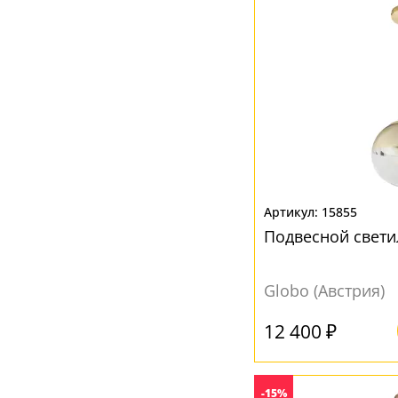
Полимер
(1)
Стекло
(139)
Стеклянные кристаллы K5
(4)
ЦВЕТ ПЛАФОНОВ
Текстиль
(1)
Ткань
(10)
Бежевый
(10)
Хрусталь
(5)
Без плафона
(9)
Белый
(130)
15855
Бронза
(3)
Подвесной свети
Дымчатый
(1)
Globo (Австрия)
Желтый
(19)
Золото
(5)
12 400 ₽
Золотой
(2)
Коричневый
(9)
-15%