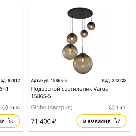
82812
15865-5
242208
6h1
Подвесной светильник Varus
15865-5
Globo (Австрия)
4 шт.
1 шт.
71 400 ₽
НУ
В КОРЗИНУ