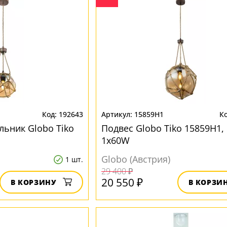
192643
15859H1
льник Globo Tiko
Подвес Globo Tiko 15859H1, 
1x60W
Globo (Австрия)
1 шт.
29 400 ₽
20 550 ₽
В КОРЗИНУ
В КОРЗИ