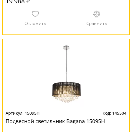
19 988 ₽
15095H
145504
Подвесной светильник Bagana 15095H