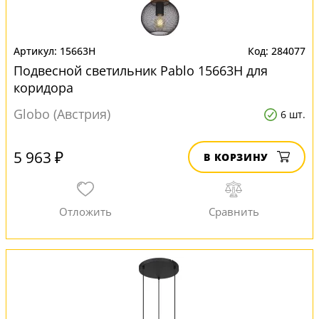
15663H
284077
Подвесной светильник Pablo 15663H для
коридора
Globo (Австрия)
6 шт.
5 963 ₽
В КОРЗИНУ