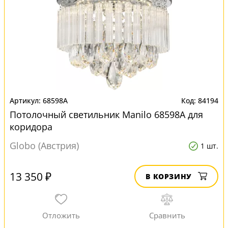
68598A
84194
Потолочный светильник Manilo 68598A для
коридора
Globo (Австрия)
1 шт.
13 350 ₽
В КОРЗИНУ