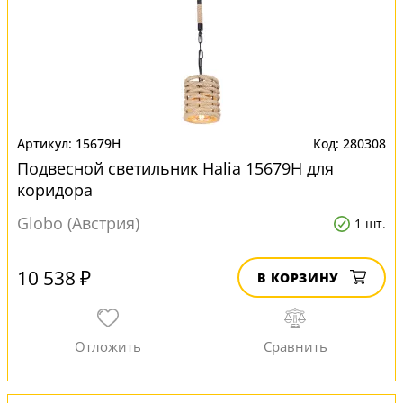
15679H
280308
Подвесной светильник Halia 15679H для
коридора
Globo (Австрия)
1 шт.
10 538 ₽
В КОРЗИНУ