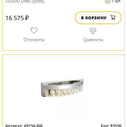
Globo (Австрия)
1 шт.
16 575 ₽
В КОРЗИНУ
49234-8W
83596