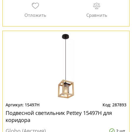
15497H
287893
Подвесной светильник Pettey 15497H для
коридора
Globo (Австрия)
2 шт.