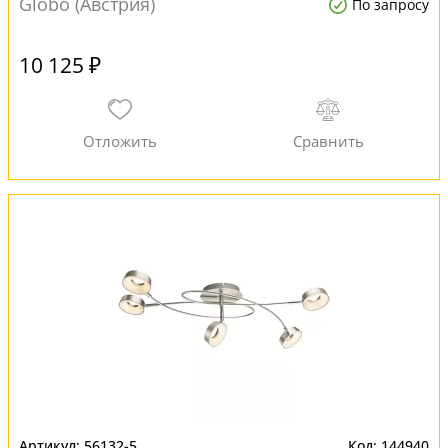
Globo (Австрия)
По запросу
10 125 ₽
56132-5
144940