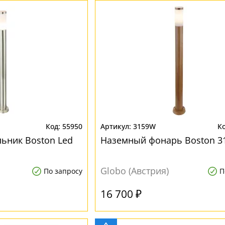
55950
3159W
ьник Boston Led
Наземный фонарь Boston 
Globo (Австрия)
По запросу
П
16 700 ₽