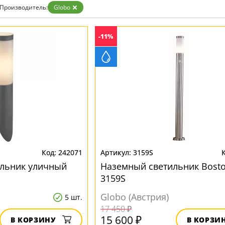
Производитель:
Globo
-11%
242071
3159S
ильник уличный
Наземный светильник Bost
3159S
Globo (Австрия)
5 шт.
17 450 ₽
15 600 ₽
В КОРЗИНУ
В КОРЗИ