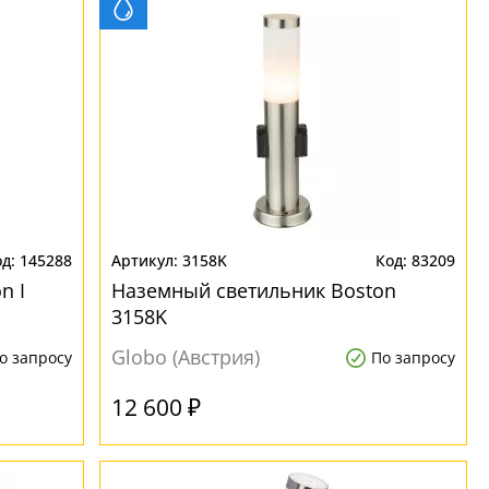
145288
3158K
83209
n I
Наземный светильник Boston
3158K
Globo (Австрия)
о запросу
По запросу
12 600 ₽