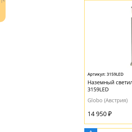
Ваш регион:
Москва
3159LED
+7 (800) 775-63-32
- бесплатно по России
Наземный светил
+7 (495) 255-03-21
3159LED
- бесплатная доставка
Globo (Австрия)
14 950 ₽