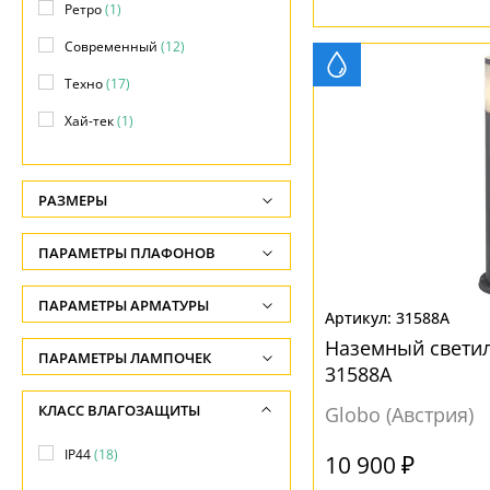
Ретро
(1)
Современный
(12)
Техно
(17)
Хай-тек
(1)
РАЗМЕРЫ
Высота, см
ПАРАМЕТРЫ ПЛАФОНОВ
-
ФОРМА ПЛАФОНА
ПАРАМЕТРЫ АРМАТУРЫ
Глубина, см
31588A
-
Цилиндр
(23)
Наземный светил
ЦВЕТ АРМАТУРЫ
ПАРАМЕТРЫ ЛАМПОЧЕК
31588A
Ширина, см
Количество ламп
Антрацит
(5)
ПОВЕРХНОСТЬ
КЛАСС ВЛАГОЗАЩИТЫ
-
Globo (Австрия)
-
Древесный
(1)
Матовый
(23)
Диаметр, см
IP44
(18)
10 900 ₽
Общая мощность ламп
Коричневый
(1)
-
Сатин
(1)