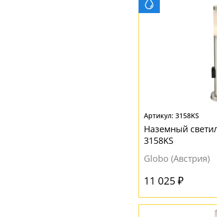
3158KS
Наземный светил
3158KS
Globo (Австрия)
11 025 ₽