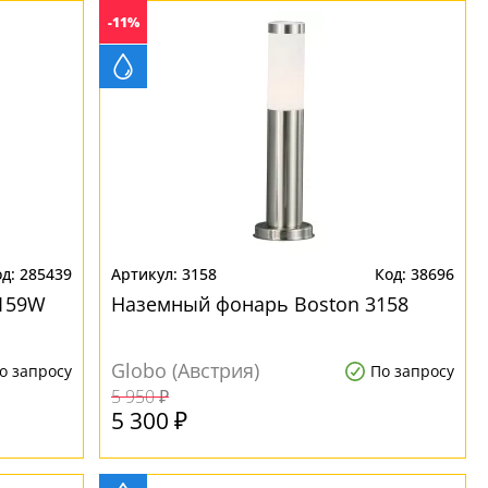
-11%
285439
3158
38696
3159W
Наземный фонарь Boston 3158
Globo (Австрия)
о запросу
По запросу
5 950 ₽
5 300 ₽