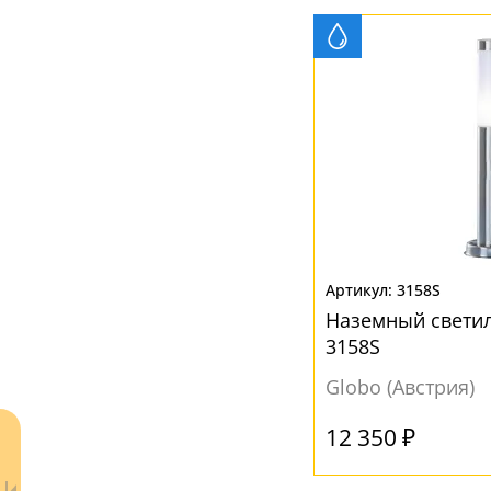
Прозрачный
(2)
3158S
Наземный светил
3158S
Globo (Австрия)
12 350 ₽