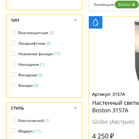
Возврат
Современный
Коллекция:
Boston
Отзывы
Флористика
Установка
Хай тек
Дизайнерам
ТИП
Бренды
Контакты
Влагозащитные
(2)
Ландшафтные
(6)
Наземные фонари
(17)
Накладные
(1)
Фасадные
(6)
Фонари
(6)
3157A
Настенный свет
СТИЛЬ
Boston 3157A
Классический
(1)
Globo (Австрия)
Модерн
(11)
4 250 ₽