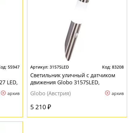
55947
3157SLED
83208
Светильник уличный с датчиком
27 LED,
движения Globo 3157SLED,
матовый никель, E27 LED, 1x8,5W
Globo (Австрия)
архив
архив
5 210 ₽