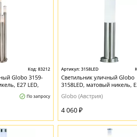
83212
3158LED
ный Globo 3159-
Светильник уличный Globo
кель, E27 LED,
3158LED, матовый никель, E
1x8,5W
Globo (Австрия)
По запросу
4 060 ₽