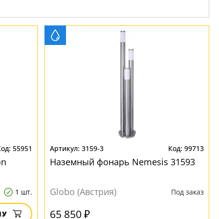
55951
3159-3
99713
on
Наземный фонарь Nemesis 31593
Globo (Австрия)
1 шт.
Под заказ
65 850 ₽
НУ