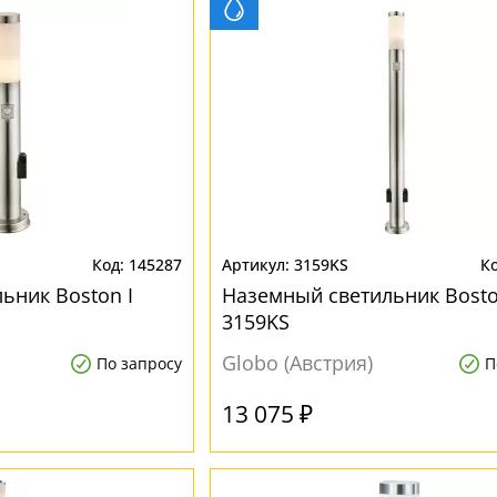
145287
3159KS
ьник Boston I
Наземный светильник Bosto
3159KS
Globo (Австрия)
По запросу
П
13 075 ₽