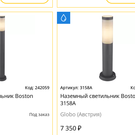
242059
3158A
ьник Boston
Наземный светильник Bost
3158A
Globo (Австрия)
Под заказ
7 350 ₽