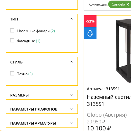
Возврат
Современный
Коллекция:
Candela
Отзывы
Флористика
Установка
Хай тек
Дизайнерам
ТИП
-52%
Бренды
Контакты
Наземные фонари
(2)
Фасадные
(1)
СТИЛЬ
Техно
(3)
3135S1
РАЗМЕРЫ
Наземный светил
3135S1
Высота, см
ПАРАМЕТРЫ ПЛАФОНОВ
-
Globo (Австрия)
20 950 ₽
ФОРМА ПЛАФОНА
ПАРАМЕТРЫ АРМАТУРЫ
Глубина, см
10 100 ₽