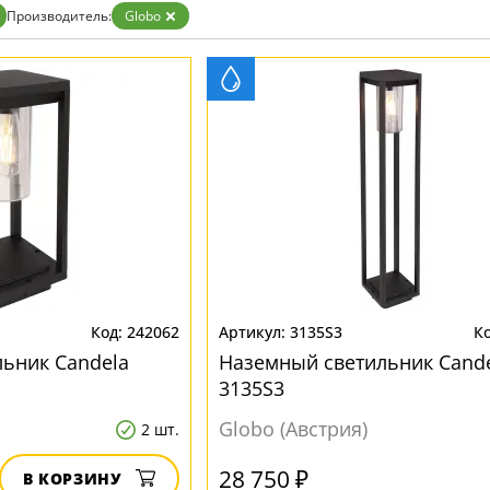
Производитель:
Globo
242062
3135S3
ьник Candela
Наземный светильник Cand
3135S3
Globo (Австрия)
2 шт.
28 750 ₽
В КОРЗИНУ