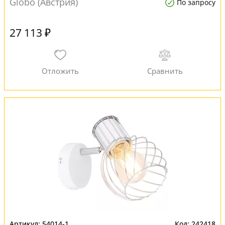
Globo (Австрия)
По запросу
27 113 ₽
54014-1
242418