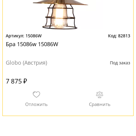
15086W
82813
Бра 15086w 15086W
Globo (Австрия)
Под заказ
7 875 ₽