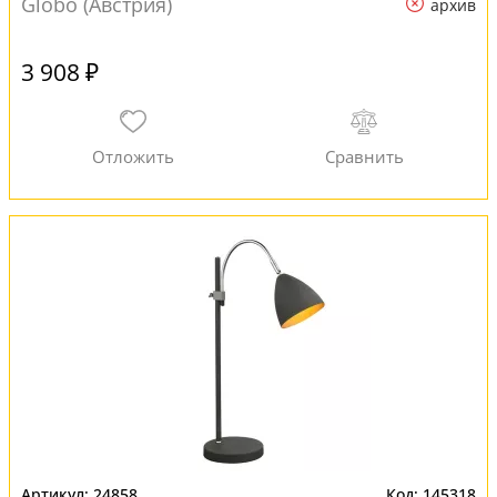
Globo (Австрия)
архив
3 908 ₽
24858
145318