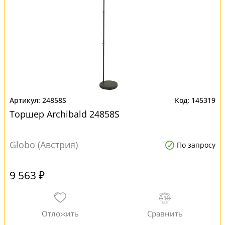
24858S
145319
Торшер Archibald 24858S
Globo (Австрия)
По запросу
9 563 ₽