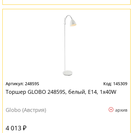
24859S
145309
Торшер GLOBO 24859S, белый, E14, 1x40W
Globo (Австрия)
архив
4 013 ₽