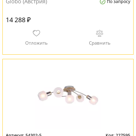
Globo (Австрия)
По запросу
14 288 ₽
54302-5
227595