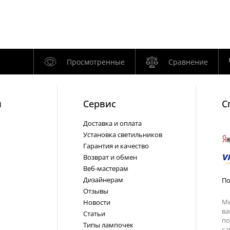
Просмотренные
Сравнение
и
Cервис
С
Доставка и оплата
Установка светильников
Гарантия и качество
Возврат и обмен
Веб-мастерам
Дизайнерам
По
Отзывы
Мы
Новости
ва
Статьи
по
Типы лампочек
с
п