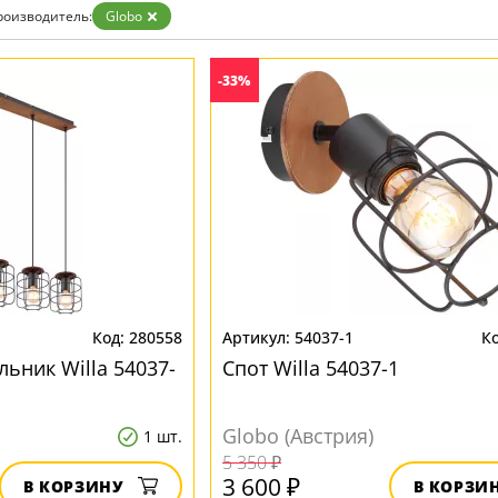
роизводитель:
Globo
-33%
280558
54037-1
ьник Willa 54037-
Спот Willa 54037-1
Globo (Австрия)
1 шт.
5 350 ₽
3 600 ₽
В КОРЗИНУ
В КОРЗИ