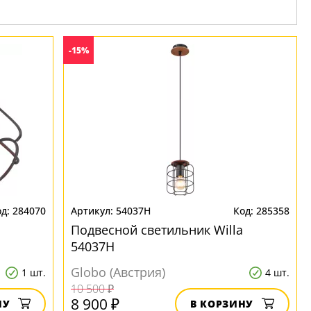
-15%
284070
54037H
285358
Подвесной светильник Willa
54037H
Globo (Австрия)
1 шт.
4 шт.
10 500 ₽
8 900 ₽
НУ
В КОРЗИНУ