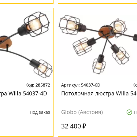
285872
54037-6D
ра Willa 54037-4D
Потолочная люстра Willa 54
Globo (Австрия)
Под заказ
П
32 400 ₽