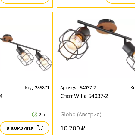
285871
54037-2
4
Спот Willa 54037-2
Globo (Австрия)
2 шт.
10 700 ₽
В КОРЗИНУ