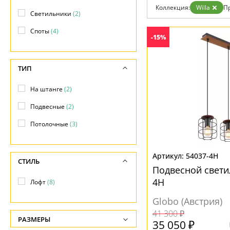
Возврат
Современный
Коллекция:
Willa
П
Отзывы
Светильники
(2)
Флористика
Установка
Хай тек
Споты
(4)
Дизайнерам
-15%
Бренды
Контакты
ТИП
На штанге
(2)
Подвесные
(2)
Потолочные
(3)
54037-4H
СТИЛЬ
Подвесной светил
4H
Лофт
(8)
Globo (Австрия)
41 300 ₽
РАЗМЕРЫ
35 050 ₽