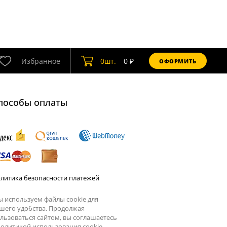
Избранное
0
шт.
0
₽
ОФОРМИТЬ
пособы оплаты
литика безопасности платежей
 используем файлы cookie для
шего удобства. Продолжая
льзоваться сайтом, вы соглашаетесь
олитикой использования cookie.