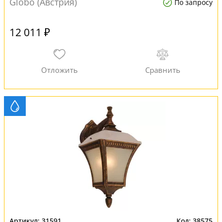
Globo (Австрия)
По запросу
12 011 ₽
31591
38575