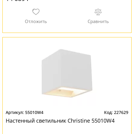
55010W4
227629
Настенный светильник Christine 55010W4