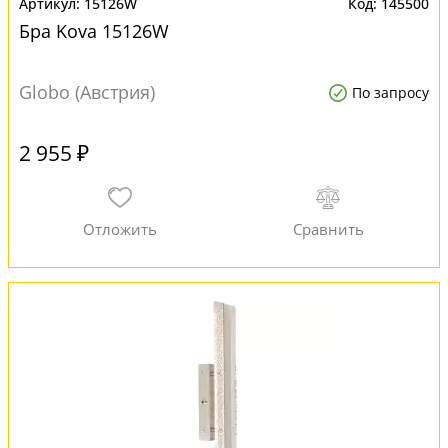
15126W
145500
Бра Kova 15126W
Globo (Австрия)
По запросу
2 955 ₽