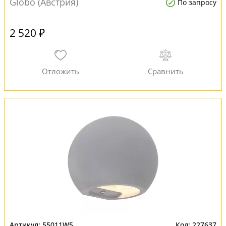
Globo (Австрия)
По запросу
2 520 ₽
55011W5
227637