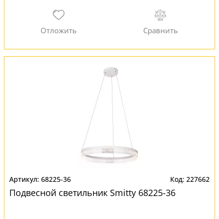
68225-36
227662
Подвесной светильник Smitty 68225-36