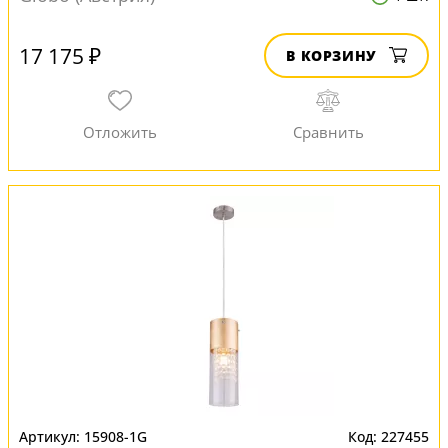
17 175 ₽
В КОРЗИНУ
15908-1G
227455