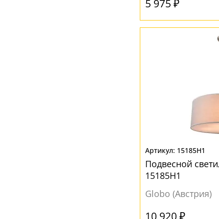
5 975 ₽
15185H1
Подвесной свети
15185H1
Globo (Австрия)
10 920 ₽