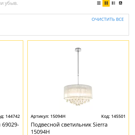
ОЧИСТИТЬ ВСЕ
144742
15094H
145501
 69029-
Подвесной светильник Sierra
15094H