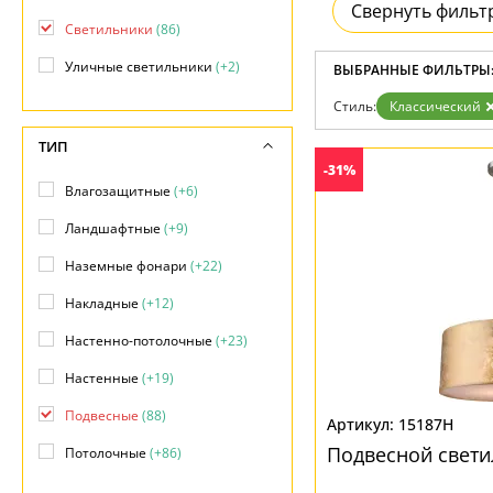
Возврат
Свернуть фильт
Современный
Отзывы
Светильники
(86)
Флористика
Установка
Хай тек
Уличные светильники
(+2)
Дизайнерам
ВЫБРАННЫЕ ФИЛЬТРЫ
Бренды
Стиль:
Классический
Контакты
ТИП
-31%
Влагозащитные
(+6)
Ландшафтные
(+9)
Наземные фонари
(+22)
Накладные
(+12)
Настенно-потолочные
(+23)
Настенные
(+19)
Подвесные
(88)
15187H
Подвесной свети
Потолочные
(+86)
Фасадные
(+29)