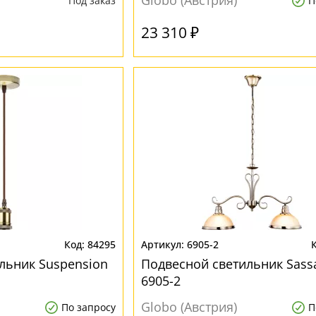
Globo (Австрия)
Под заказ
П
23 310 ₽
84295
6905-2
льник Suspension
Подвесной светильник Sassa
6905-2
Globo (Австрия)
По запросу
П