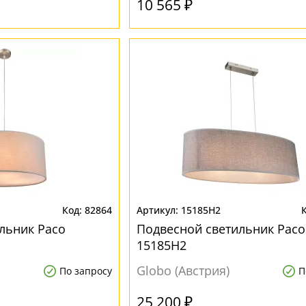
10 565 ₽
82864
15185H2
льник Paco
Подвесной светильник Paco
15185H2
Globo (Австрия)
По запросу
П
25 200 ₽