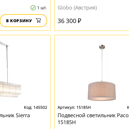
Globo (Австрия)
1 шт.
36 300 ₽
В КОРЗИНУ
145502
15185H
льник Sierra
Подвесной светильник Paco
15185H