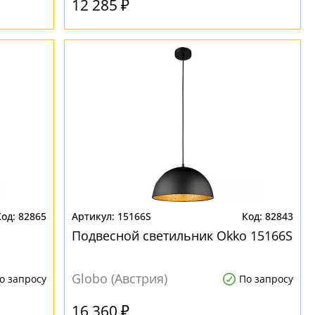
12 285 ₽
82865
15166S
82843
Подвесной светильник Okko 15166S
Globo (Австрия)
о запросу
По запросу
16 360 ₽