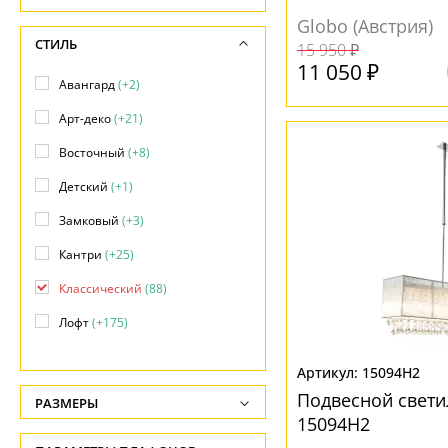
Globo (Австрия)
Фонари
(+24)
СТИЛЬ
15 950 ₽
11 050 ₽
Авангард
(+2)
Арт-деко
(+21)
Восточный
(+8)
Детский
(+1)
Замковый
(+3)
Кантри
(+25)
Классический
(88)
Лофт
(+175)
Минимализм
(+10)
15094H2
Модерн
(+372)
Подвесной свети
РАЗМЕРЫ
15094H2
Морской
(+5)
Высота, см