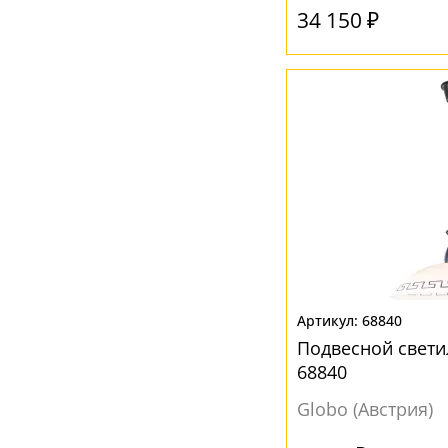
34 150 ₽
Золотой
(3)
Коричневый
(10)
Красный
(1)
Медь
(1)
Прозрачный
(13)
Разноцветный
(1)
Серебро
(4)
Серый
(7)
Фиолетовый
(1)
68840
Черный
(11)
Подвесной свети
68840
Globo (Австрия)