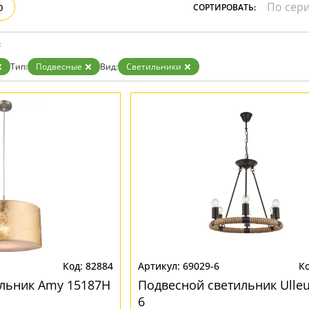
р
СОРТИРОВАТЬ:
:
Тип:
Подвесные
Вид:
Светильники
82884
69029-6
льник Amy 15187H
Подвесной светильник Ulleu
6