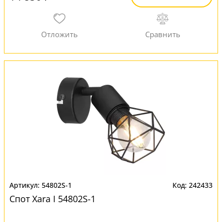
54802S-1
242433
Спот Xara I 54802S-1