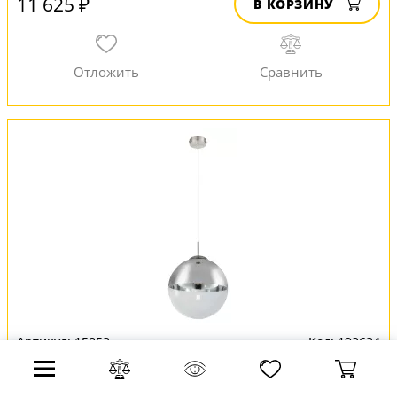
11 625 ₽
В КОРЗИНУ
15853
192634
Подвесной светильник Varus 15853