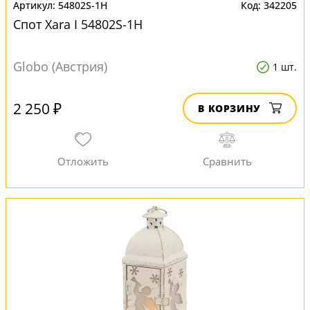
54802S-1H
342205
Спот Xara I 54802S-1H
Globo (Австрия)
1 шт.
2 250 ₽
В КОРЗИНУ