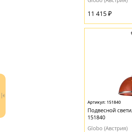
Globo (Австрия)
Акрил
(3)
11 415 ₽
Металл
(5)
Пластик
(3)
Стекло
(1)
Ткань
(3)
ЦВЕТ ПЛАФОНОВ
Белый
(3)
Красный
(14)
Серый
(3)
Синий
(3)
151840
Подвесной свети
Черный
(3)
151840
Globo (Австрия)