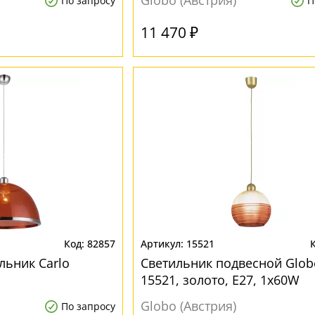
Globo (Австрия)
По запросу
П
11 470 ₽
82857
15521
льник Carlo
Светильник подвесной Glob
15521, золото, E27, 1x60W
Globo (Австрия)
По запросу