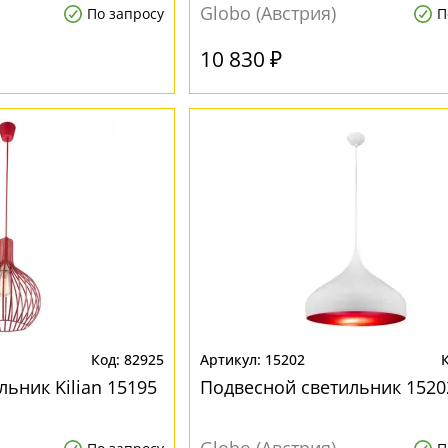
Globo (Австрия)
По запросу
П
10 830 ₽
82925
15202
ьник Kilian 15195
Подвесной светильник 1520