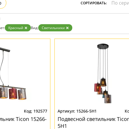
р
СОРТИРОВАТЬ:
:
ет:
Красный
Вид:
Светильники
192577
15266-5H1
льник Ticon 15266-
Подвесной светильник Ticon
5H1