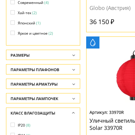
Современный
(4)
Globo (Австрия)
Хай-тек
(2)
36 150 ₽
Японский
(1)
Яркое и цветное
(2)
РАЗМЕРЫ
Высота, см
ПАРАМЕТРЫ ПЛАФОНОВ
-
ФОРМА ПЛАФОНА
ПАРАМЕТРЫ АРМАТУРЫ
Ширина, см
-
Декоративный
(1)
ЦВЕТ АРМАТУРЫ
ПАРАМЕТРЫ ЛАМПОЧЕК
Диаметр, см
Конус
(1)
Количество ламп
Белый
(2)
33970R
КЛАСС ВЛАГОЗАЩИТЫ
-
Круг
(4)
-
Золотой
(1)
Уличный светил
Длина, см
IP20
(8)
Овал
(2)
Solar 33970R
Общая мощность ламп
Красный
(6)
-