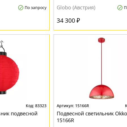
Globo (Австрия)
По запросу
П
34 300 ₽
83323
15166R
ьник подвесной
Подвесной светильник Okk
15166R