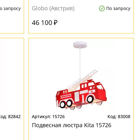
Globo (Австрия)
о запросу
По запросу
46 100 ₽
82842
15726
83008
o
Подвесная люстра Kita 15726