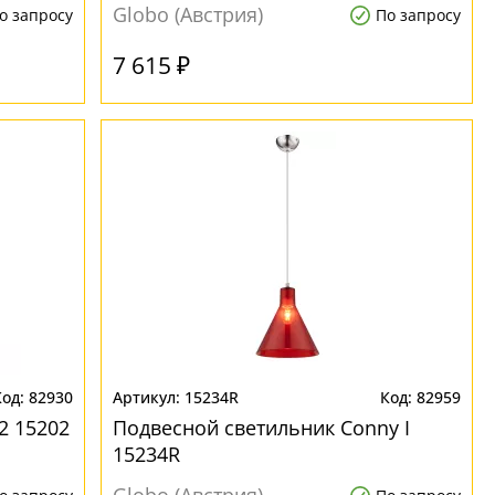
Globo (Австрия)
о запросу
По запросу
7 615 ₽
82930
15234R
82959
2 15202
Подвесной светильник Conny I
15234R