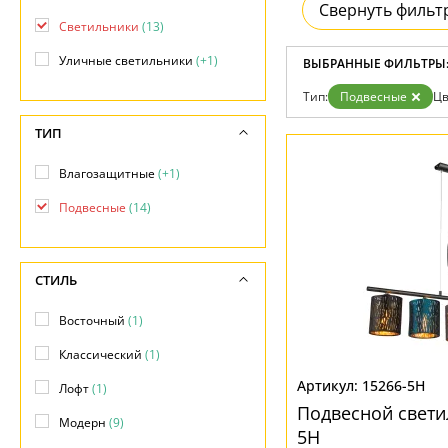
Возврат
Свернуть фильт
Современный
Отзывы
Светильники
(13)
Флористика
Установка
Хай тек
Уличные светильники
(+1)
Дизайнерам
ВЫБРАННЫЕ ФИЛЬТРЫ
Бренды
Тип:
Подвесные
Цв
Контакты
ТИП
Влагозащитные
(+1)
Подвесные
(14)
СТИЛЬ
Восточный
(1)
Классический
(1)
15266-5H
Лофт
(1)
Подвесной свети
Модерн
(9)
5H