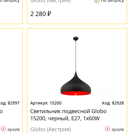
Globo (Австрия)
о запросу
По запросу
2 280 ₽
82997
15200
82928
o
Светильник подвесной Globo
15200, черный, E27, 1x60W
Globo (Австрия)
архив
архив