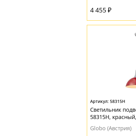
4 455 ₽
Ваш регион:
Москва
+7 (800) 775-63-32
- бесплатно по России
+7 (495) 255-03-21
- бесплатная доставка
58315H
Светильник подв
58315H, красный,
Globo (Австрия)