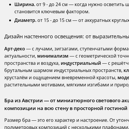
Ширина.
от 9 - до 24 см — когда нужно осветить
становится ключевым фактором.
Диаметр.
от 15 - до 15 см — от аккуратных кругл
Дизайн настенного освещения: от выразительн
Арт-деко
— с лучами, зигзагами, ступенчатыми форм
актуальности,
минимализм
— с геометрической точ
пространства и воздуха,
индустриальный
— с решётч
брутальным шармом индустриальных пространств,
кл
хрусталём и ощущением вневременной красоты,
мод
растительными мотивами, мягкими изгибами и приро
Бра из Австрии — от миниатюрного светового а
композиции на всю стену в просторной гостиной
Размер бра — это его характер и настроение. От уто
полуметровых композиций с несколькими плафонами.