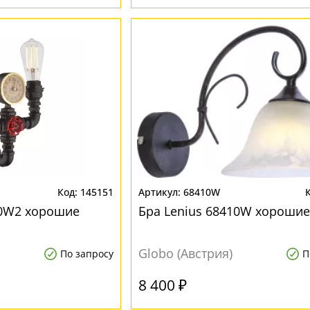
145151
68410W
00W2 хорошие
Бра Lenius 68410W хорошие
Globo (Австрия)
По запросу
П
8 400 ₽