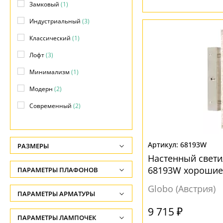
Замковый
(1)
Индустриальный
(3)
Классический
(1)
Лофт
(3)
Минимализм
(1)
Модерн
(2)
Современный
(2)
Хай-тек
(2)
68193W
РАЗМЕРЫ
Настенный свети
Высота, см
68193W хорошие
ПАРАМЕТРЫ ПЛАФОНОВ
-
Globo (Австрия)
ФОРМА ПЛАФОНА
ПАРАМЕТРЫ АРМАТУРЫ
Глубина, см
-
9 715 ₽
Без плафона
(2)
ЦВЕТ АРМАТУРЫ
ПАРАМЕТРЫ ЛАМПОЧЕК