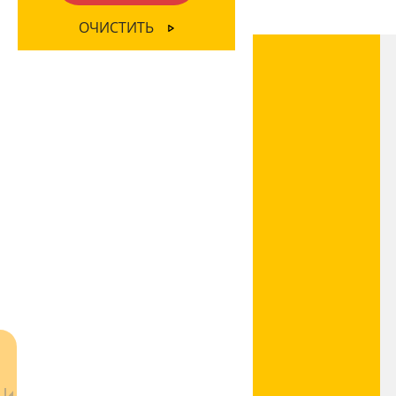
ОЧИСТИТЬ
МАТЕРИАЛ
Акрил
(1)
Без плафона
(2)
Стекло
(3)
Ткань
(2)
ЦВЕТ ПЛАФОНОВ
Без плафона
(2)
Белый
(2)
Прозрачный
(2)
Серый
(1)
Черный
(2)