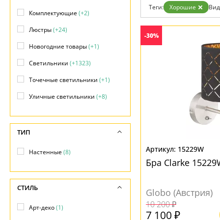
Возврат
Современный
Теги:
Хорошие
Вид
Отзывы
Комплектующие
(+2)
Флористика
Установка
Хай тек
Люстры
(+24)
Дизайнерам
-30%
Бренды
Новогодние товары
(+1)
Контакты
Светильники
(+1323)
Точечные светильники
(+1)
Уличные светильники
(+8)
ТИП
15229W
Настенные
(8)
Бра Clarke 1522
СТИЛЬ
Globo (Австрия)
10 200 ₽
Арт-деко
(1)
7 100 ₽