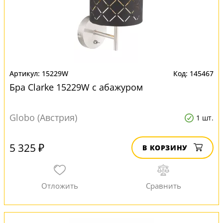
15229W
145467
Бра Clarke 15229W с абажуром
Globo (Австрия)
1 шт.
5 325 ₽
В КОРЗИНУ