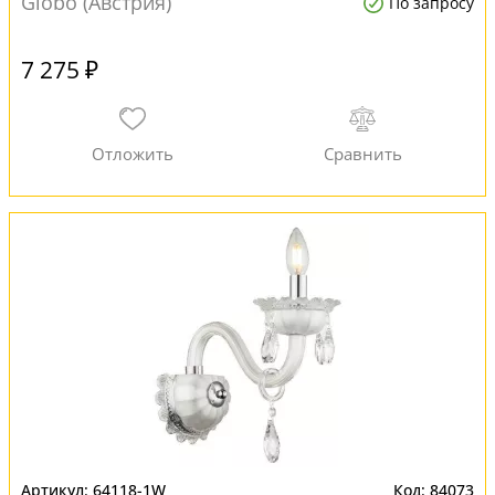
Globo (Австрия)
По запросу
7 275 ₽
64118-1W
84073