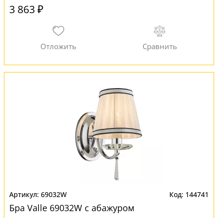
3 863 ₽
69032W
144741
Бра Valle 69032W с абажуром