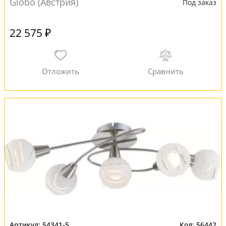
Globo (Австрия)
Под заказ
22 575 ₽
54341-5
56442