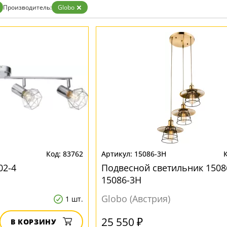
Производитель:
Globo
83762
15086-3H
02-4
Подвесной светильник 1508
15086-3H
Globo (Австрия)
1 шт.
25 550 ₽
В КОРЗИНУ