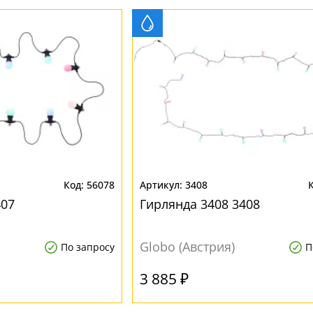
56078
3408
407
Гирлянда 3408 3408
Globo (Австрия)
По запросу
П
3 885 ₽