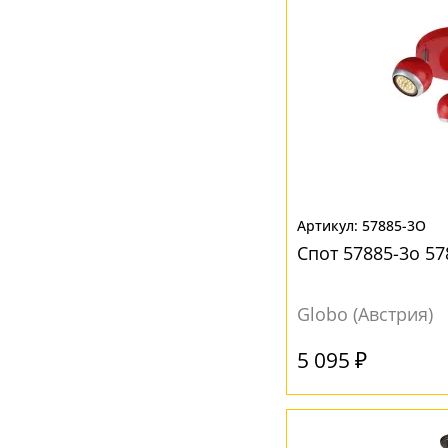
Черный
(2)
57885-3O
Спот 57885-3o 5
Globo (Австрия)
5 095 ₽