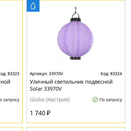
83323
33970V
83324
сной
Уличный светильник подвесной
Solar 33970V
Globo (Австрия)
о запросу
По запросу
1 740 ₽