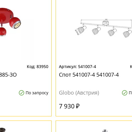
83950
541007-4
7885-3O
Спот 541007-4 541007-4
Globo (Австрия)
По запросу
П
7 930 ₽