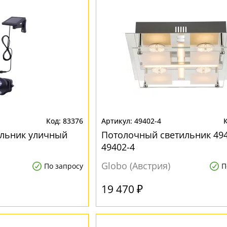
83376
49402-4
ильник уличный
Потолочный светильник 494
49402-4
Globo (Австрия)
По запросу
П
19 470 ₽