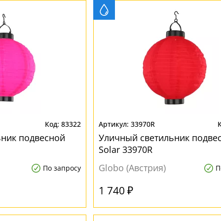
83322
33970R
ьник подвесной
Уличный светильник подве
Solar 33970R
Globo (Австрия)
По запросу
П
1 740 ₽