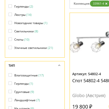
Возврат
Современный
Коллекция:
33961-4
Отзывы
Гирлянды
(2)
Флористика
Установка
Хай тек
Люстры
(14)
Дизайнерам
Бренды
Новогодние товары
(1)
Контакты
Светильники
(8)
Споты
(10)
Уличные светильники
(21)
ТИП
54802-4
Влагозащитные
(17)
Спот 54802-4 548
Гирлянды
(1)
Грунтовые
(9)
Globo (Австрия)
Ландшафтные
(7)
19 800 ₽
На штанге
(6)