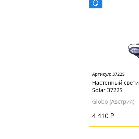
Без плафона
(4)
Белый
(17)
Бронза
(1)
Желтый
(1)
Зеленый
(1)
Красный
(2)
Прозрачный
(21)
3722S
Разноцветный
(2)
Настенный свет
Розовый
(1)
Solar 3722S
Салатовый
(1)
Globo (Австрия)
Серый
(1)
4 410 ₽
Фиолетовый
(1)
Хром
(1)